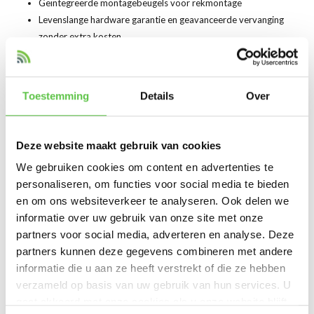
Geïntegreerde montagebeugels voor rekmontage
Levenslange hardware garantie en geavanceerde vervanging
zonder extra kosten
Link datasheet
Datasheet MS225-24p
Toestemming
Details
Over
Productspecificaties
Deze website maakt gebruik van cookies
We gebruiken cookies om content en advertenties te
Artikelnummer
MS225-24P-HW
personaliseren, om functies voor social media te bieden
en om ons websiteverkeer te analyseren. Ook delen we
SKU
3506400
informatie over uw gebruik van onze site met onze
EAN
810979012825
partners voor social media, adverteren en analyse. Deze
partners kunnen deze gegevens combineren met andere
Switch-laag
L2
informatie die u aan ze heeft verstrekt of die ze hebben
verzameld op basis van uw gebruik van hun services. U
Toon meer
gaat akkoord met onze cookies als u onze website blijft