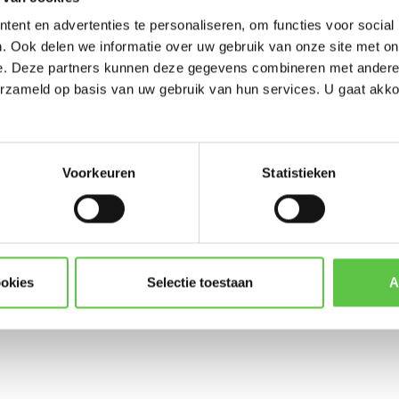
-----------------------
ent en advertenties te personaliseren, om functies voor social
Updates, acties & product
. Ook delen we informatie over uw gebruik van onze site met on
e. Deze partners kunnen deze gegevens combineren met andere i
*
E-mailadres
erzameld op basis van uw gebruik van hun services. U gaat akk
gement
Enterprise License
LIC-MS225-48-1
Voorkeuren
Statistieken
Abonneer
* Lees hier de wettelijke beper
ookies
Selectie toestaan
A