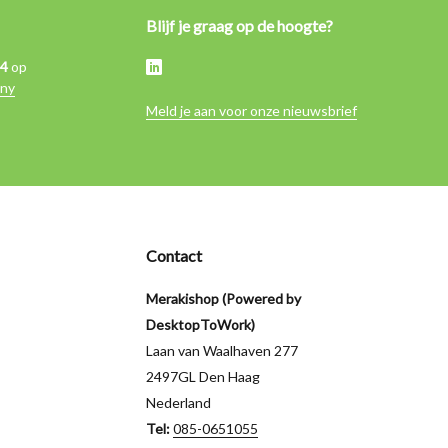
Blijf je graag op de hoogte?
,4
op
ny
Meld je aan voor onze nieuwsbrief
Contact
Merakishop (Powered by
DesktopToWork)
Laan van Waalhaven 277
2497GL Den Haag
Nederland
Tel:
085-0651055