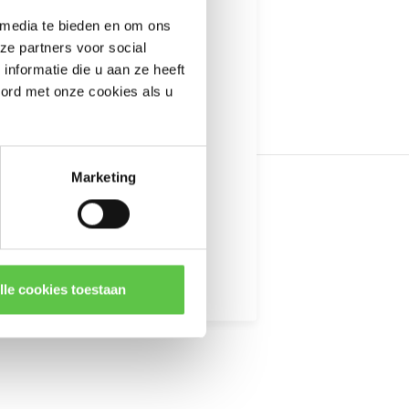
---------------------
 media te bieden en om ons
informatie
ze partners voor social
nformatie die u aan ze heeft
oord met onze cookies als u
YR
MS225-48
Marketing
kingen
lle cookies toestaan