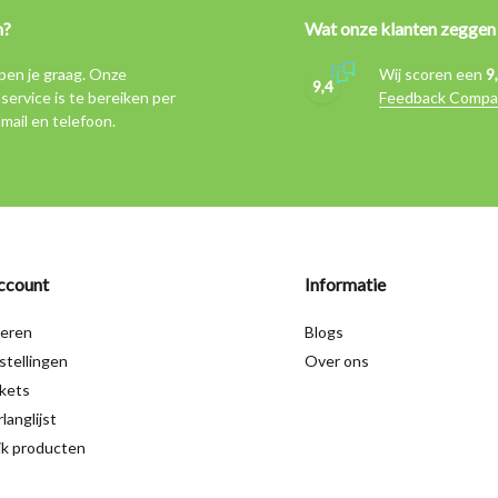
n?
Wat onze klanten zeggen
pen je graag. Onze
Wij scoren een
9
9,4
service is te bereiken per
Feedback Compa
-mail en telefoon.
ccount
Informatie
reren
Blogs
stellingen
Over ons
ckets
langlijst
jk producten