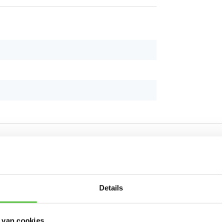
Schrijf je in 
Details
nieuwsbrief!
 van cookies