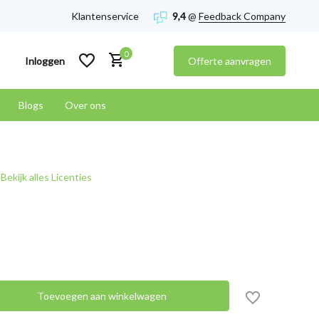
Klantenservice
9,4
@
Feedback Company
0
Inloggen
Offerte aanvragen
Blogs
Over ons
Account aanmaken
Bekijk alles Licenties
Account aanmaken
Toevoegen aan winkelwagen