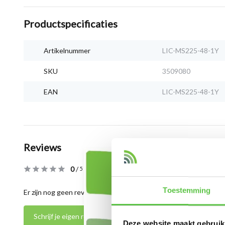
Productspecificaties
Artikelnummer
LIC-MS225-48-1Y
SKU
3509080
EAN
LIC-MS225-48-1Y
Reviews
0
/
Based on 0 reviews
5
Toestemming
Er zijn nog geen reviews geschreven over dit product..
Schrijf je eigen review
Deze website maakt gebruik