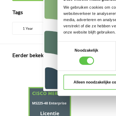
We gebruiken cookies om cont
Tags
websiteverkeer te analyseren
media, adverteren en analys
verstrekt of die ze hebben v
1 Year
3509080
cloud mana
onze website blijft gebruiken.
Toestemmingsselectie
Noodzakelijk
Eerder bekeken
Alleen noodzakelijke c