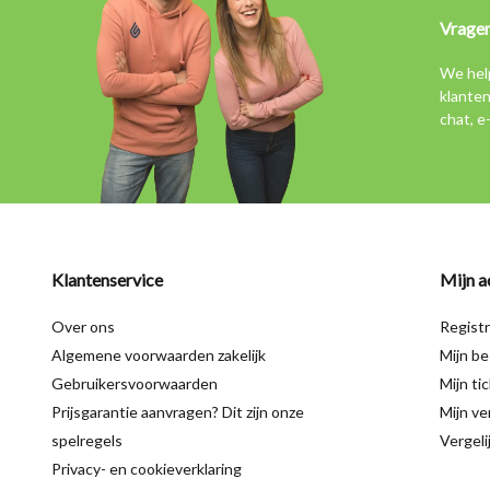
Vrage
We hel
klanten
chat, e
Klantenservice
Mijn a
Over ons
Regist
Algemene voorwaarden zakelijk
Mijn be
Gebruikersvoorwaarden
Mijn ti
Prijsgarantie aanvragen? Dit zijn onze
Mijn ver
spelregels
Vergeli
Privacy- en cookieverklaring