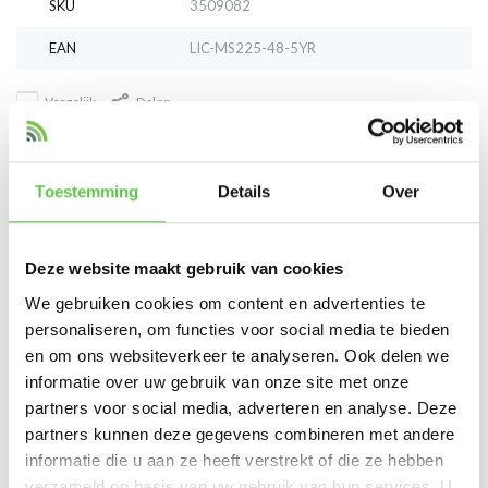
SKU
3509082
EAN
LIC-MS225-48-5YR
Vergelijk
Delen
Reviews
Toestemming
Details
Over
0
/
Based on 0 reviews
5
Deze website maakt gebruik van cookies
Er zijn nog geen reviews geschreven over dit product..
We gebruiken cookies om content en advertenties te
personaliseren, om functies voor social media te bieden
Schrijf je eigen review
en om ons websiteverkeer te analyseren. Ook delen we
informatie over uw gebruik van onze site met onze
partners voor social media, adverteren en analyse. Deze
Tags
partners kunnen deze gegevens combineren met andere
informatie die u aan ze heeft verstrekt of die ze hebben
3509082
5 Year
Enterprise License
LIC-MS22
verzameld op basis van uw gebruik van hun services. U