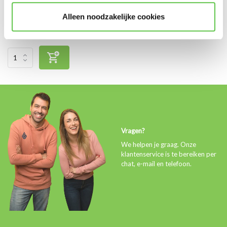
Vergelijk
Alleen noodzakelijke cookies
€430,00
Excl. btw
Vragen?
We helpen je graag. Onze
klantenservice is te bereiken per
chat, e-mail en telefoon.