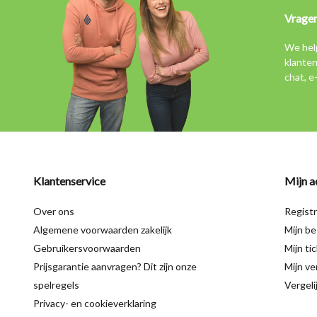
Vrage
We hel
klanten
chat, e
Klantenservice
Mijn a
Over ons
Regist
Algemene voorwaarden zakelijk
Mijn be
Gebruikersvoorwaarden
Mijn ti
Prijsgarantie aanvragen? Dit zijn onze
Mijn ver
spelregels
Vergeli
Privacy- en cookieverklaring