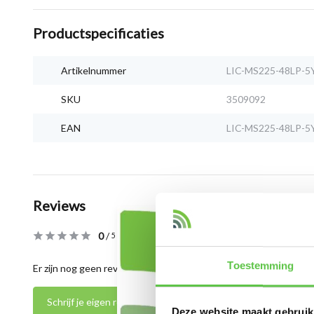
Productspecificaties
Artikelnummer
LIC-MS225-48LP-5
SKU
3509092
EAN
LIC-MS225-48LP-5
Reviews
0
/
Based on 0 reviews
5
Toestemming
Er zijn nog geen reviews geschreven over dit product..
Schrijf je eigen review
Deze website maakt gebruik