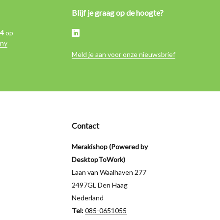
Blijf je graag op de hoogte?
,4
op
ny
Meld je aan voor onze nieuwsbrief
Contact
Merakishop (Powered by
DesktopToWork)
Laan van Waalhaven 277
2497GL Den Haag
Nederland
Tel:
085-0651055