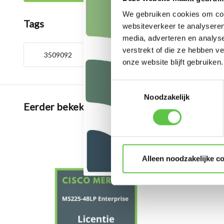
We gebruiken cookies om cont
Tags
websiteverkeer te analyseren
media, adverteren en analys
verstrekt of die ze hebben v
3509092
5 jaar
LIC-MS225-4
onze website blijft gebruiken.
Toestemmingsselectie
Noodzakelijk
Eerder bekeken
Alleen noodzakelijke c