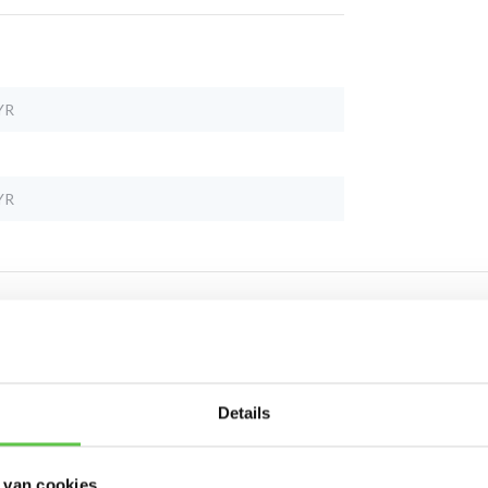
YR
YR
Schrijf je in 
Details
nieuwsbrief!
 van cookies