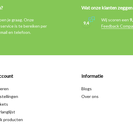
n?
Wat onze klanten zeggen
pen je graag. Onze
Wij scoren een
9
9,4
service is te bereiken per
Feedback Compa
-mail en telefoon.
ccount
Informatie
reren
Blogs
stellingen
Over ons
ckets
langlijst
jk producten