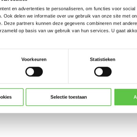
-----------------------
ent en advertenties te personaliseren, om functies voor social
Updates, acties & product
. Ook delen we informatie over uw gebruik van onze site met on
e. Deze partners kunnen deze gegevens combineren met andere i
*
E-mailadres
erzameld op basis van uw gebruik van hun services. U gaat akk
8LP-5YR
MS225-48LP
Software licentie
Voorkeuren
Statistieken
Abonneer
* Lees hier de wettelijke beper
ookies
Selectie toestaan
A