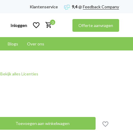
Klantenservice
9,4
@
Feedback Company
0
Inloggen
Offerte aanvragen
Blogs
Over ons
Account aanmaken
Bekijk alles Licenties
Account aanmaken
Toevoegen aan winkelwagen