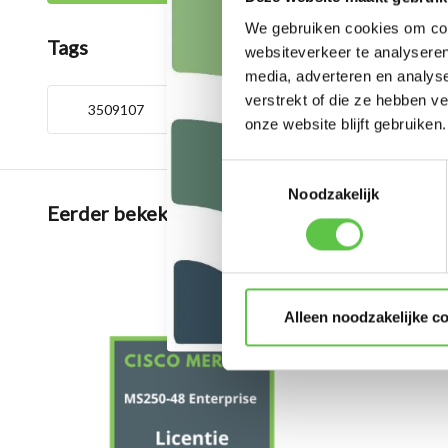
We gebruiken cookies om cont
Tags
websiteverkeer te analyseren
media, adverteren en analys
verstrekt of die ze hebben v
3509107
5 Year
Enterprise S
onze website blijft gebruiken.
Toestemmingsselectie
Noodzakelijk
Eerder bekeken
Alleen noodzakelijke c