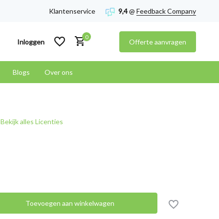
Klantenservice
9,4
@
Feedback Company
0
Inloggen
Offerte aanvragen
Blogs
Over ons
Account aanmaken
Bekijk alles Licenties
Account aanmaken
Toevoegen aan winkelwagen