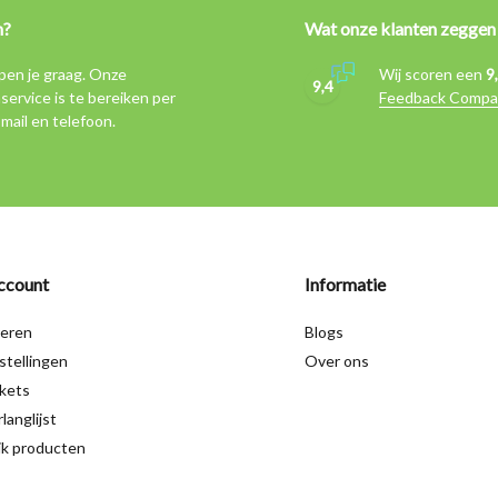
n?
Wat onze klanten zeggen
pen je graag. Onze
Wij scoren een
9
9,4
service is te bereiken per
Feedback Compa
-mail en telefoon.
ccount
Informatie
reren
Blogs
stellingen
Over ons
ckets
langlijst
jk producten