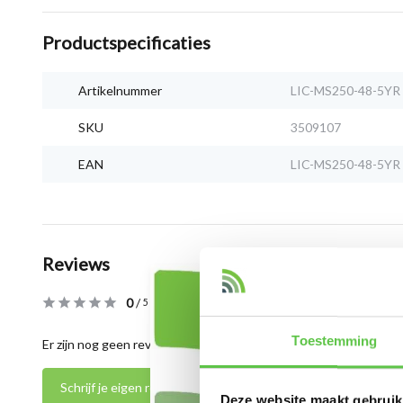
Productspecificaties
Artikelnummer
LIC-MS250-48-5YR
SKU
3509107
EAN
LIC-MS250-48-5YR
Reviews
0
/
Based on 0 reviews
5
Toestemming
Er zijn nog geen reviews geschreven over dit product..
Schrijf je eigen review
Deze website maakt gebruik