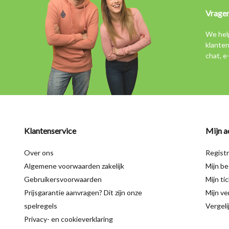
Vrage
We hel
klanten
chat, e
Klantenservice
Mijn a
Over ons
Regist
Algemene voorwaarden zakelijk
Mijn be
Gebruikersvoorwaarden
Mijn ti
Prijsgarantie aanvragen? Dit zijn onze
Mijn ver
spelregels
Vergeli
Privacy- en cookieverklaring