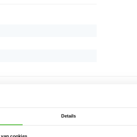
Schrijf je in 
Details
nieuwsbrief!
 van cookies