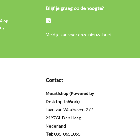
Blijf je graag op de hoogte?
,4
op
ny
Meld je aan voor onze nieuwsbrief
Contact
Merakishop (Powered by
DesktopToWork)
Laan van Waalhaven 277
2497GL Den Haag
Nederland
Tel:
085-0651055