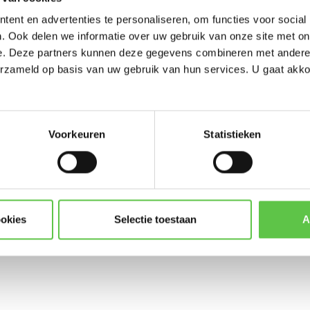
-----------------------
ent en advertenties te personaliseren, om functies voor social
Updates, acties & product
. Ook delen we informatie over uw gebruik van onze site met on
e. Deze partners kunnen deze gegevens combineren met andere i
*
E-mailadres
erzameld op basis van uw gebruik van hun services. U gaat akk
upport
LIC-MS250-48-5YR
MS250-48
Voorkeuren
Statistieken
Abonneer
* Lees hier de wettelijke beper
ookies
Selectie toestaan
A