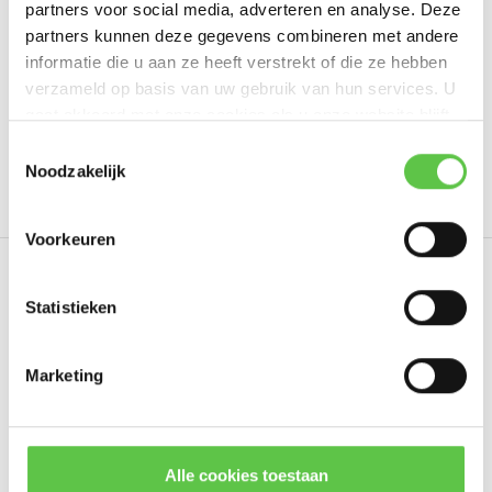
partners voor social media, adverteren en analyse. Deze
Schrijf je eigen review
partners kunnen deze gegevens combineren met andere
informatie die u aan ze heeft verstrekt of die ze hebben
verzameld op basis van uw gebruik van hun services. U
gaat akkoord met onze cookies als u onze website blijft
Tags
gebruiken.
Schrijf je in voor onze nieuwsbrief!
Toestemmingsselectie
Noodzakelijk
3509108
7 Year
Enterprise Support
LIC-MS2
--------------------------------------------
Updates, acties & productinformatie
Voorkeuren
*
E-mailadres
Eerder bekeken
Statistieken
Marketing
Abonneer
* Lees hier de wettelijke beperkingen
Alle cookies toestaan