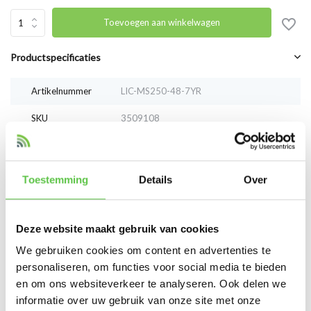
Toevoegen aan winkelwagen
Productspecificaties
Artikelnummer
LIC-MS250-48-7YR
SKU
3509108
EAN
LIC-MS250-48-7YR
Toestemming
Details
Over
Vergelijk
Delen
Deze website maakt gebruik van cookies
Reviews
We gebruiken cookies om content en advertenties te
0
/
Based on 0 reviews
5
personaliseren, om functies voor social media te bieden
en om ons websiteverkeer te analyseren. Ook delen we
Er zijn nog geen reviews geschreven over dit product..
informatie over uw gebruik van onze site met onze