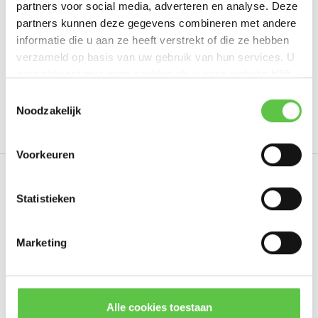
partners voor social media, adverteren en analyse. Deze
Schrijf je eigen review
partners kunnen deze gegevens combineren met andere
informatie die u aan ze heeft verstrekt of die ze hebben
verzameld op basis van uw gebruik van hun services. U
gaat akkoord met onze cookies als u onze website blijft
Tags
gebruiken.
Schrijf je in voor onze nieuwsbrief!
Toestemmingsselectie
Noodzakelijk
10 jaar
3095032
Enterprise
LIC-MS350-24-
--------------------------------------------
Updates, acties & productinformatie
Voorkeuren
*
E-mailadres
Eerder bekeken
Statistieken
Marketing
Abonneer
* Lees hier de wettelijke beperkingen
Alle cookies toestaan