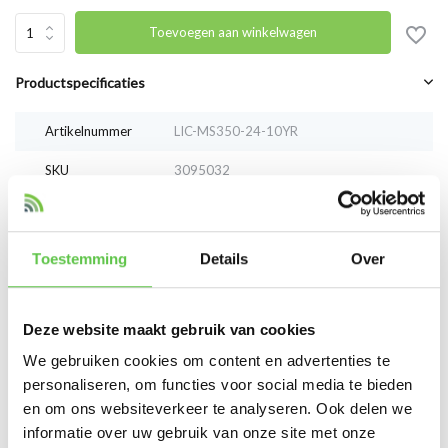
Toevoegen aan winkelwagen
Productspecificaties
Artikelnummer
LIC-MS350-24-10YR
SKU
3095032
EAN
LIC-MS350-24-10YR
Toestemming
Details
Over
Vergelijk
Delen
Deze website maakt gebruik van cookies
Reviews
We gebruiken cookies om content en advertenties te
0
/
Based on 0 reviews
5
personaliseren, om functies voor social media te bieden
en om ons websiteverkeer te analyseren. Ook delen we
Er zijn nog geen reviews geschreven over dit product..
informatie over uw gebruik van onze site met onze