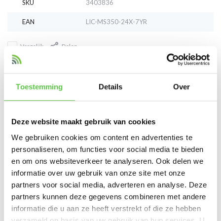
SKU
3403836
EAN
LIC-MS350-24X-7YR
Vergelijk
Delen
Reviews
Toestemming
Details
Over
0
/
Based on 0 reviews
5
Deze website maakt gebruik van cookies
Er zijn nog geen reviews geschreven over dit product..
We gebruiken cookies om content en advertenties te
personaliseren, om functies voor social media te bieden
Schrijf je eigen review
en om ons websiteverkeer te analyseren. Ook delen we
informatie over uw gebruik van onze site met onze
partners voor social media, adverteren en analyse. Deze
Tags
partners kunnen deze gegevens combineren met andere
informatie die u aan ze heeft verstrekt of die ze hebben
3403836
7 Year
Cloud Managed
Enterprise 
verzameld op basis van uw gebruik van hun services. U