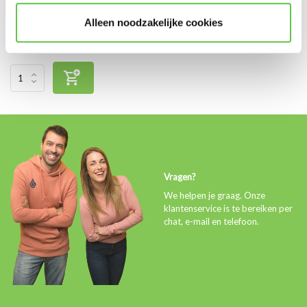
Vergelijk
Alleen noodzakelijke cookies
€1.080,00
Excl. btw
Vragen?
We helpen je graag. Onze
klantenservice is te bereiken per
chat, e-mail en telefoon.