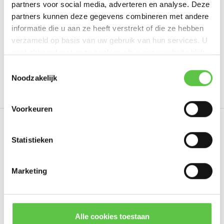
partners voor social media, adverteren en analyse. Deze
Schrijf je eigen review
partners kunnen deze gegevens combineren met andere
informatie die u aan ze heeft verstrekt of die ze hebben
verzameld op basis van uw gebruik van hun services. U
gaat akkoord met onze cookies als u onze website blijft
Tags
gebruiken.
Schrijf je in voor onze nieuwsbrief!
Toestemmingsselectie
Noodzakelijk
3 jaar
3095054
Enterprise
LIC-MS350-48LP
--------------------------------------------
Updates, acties & productinformatie
Voorkeuren
*
E-mailadres
Eerder bekeken
Statistieken
Marketing
Abonneer
* Lees hier de wettelijke beperkingen
Alle cookies toestaan