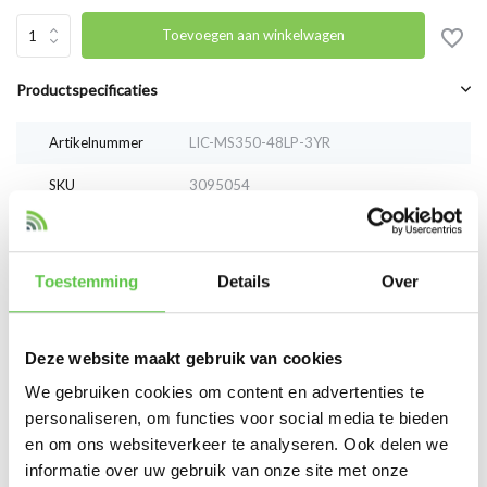
Toevoegen aan winkelwagen
Productspecificaties
Artikelnummer
LIC-MS350-48LP-3YR
SKU
3095054
EAN
LIC-MS350-48LP-3YR
Toestemming
Details
Over
Vergelijk
Delen
Deze website maakt gebruik van cookies
Reviews
We gebruiken cookies om content en advertenties te
0
/
Based on 0 reviews
5
personaliseren, om functies voor social media te bieden
en om ons websiteverkeer te analyseren. Ook delen we
Er zijn nog geen reviews geschreven over dit product..
informatie over uw gebruik van onze site met onze