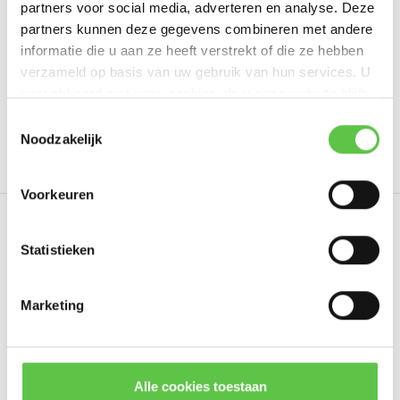
partners voor social media, adverteren en analyse. Deze
Schrijf je eigen review
partners kunnen deze gegevens combineren met andere
informatie die u aan ze heeft verstrekt of die ze hebben
verzameld op basis van uw gebruik van hun services. U
gaat akkoord met onze cookies als u onze website blijft
Tags
gebruiken.
Schrijf je in voor onze nieuwsbrief!
Toestemmingsselectie
Noodzakelijk
1 licentie
3 Years
Enterprise
LIC-MS355-48X
--------------------------------------------
Updates, acties & productinformatie
Voorkeuren
*
E-mailadres
Eerder bekeken
Statistieken
Marketing
Abonneer
* Lees hier de wettelijke beperkingen
Alle cookies toestaan