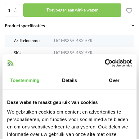
Toevoegen aan winkelwagen
Productspecificaties
Artikelnummer
LIC-MS355-48X-5YR
SKU
LIC-MS355-48X-5YR
EAN
LIC-MS355-48X-5YR
Toestemming
Details
Over
Vergelijk
Delen
Deze website maakt gebruik van cookies
Reviews
We gebruiken cookies om content en advertenties te
0
/
Based on 0 reviews
5
personaliseren, om functies voor social media te bieden
en om ons websiteverkeer te analyseren. Ook delen we
Er zijn nog geen reviews geschreven over dit product..
informatie over uw gebruik van onze site met onze