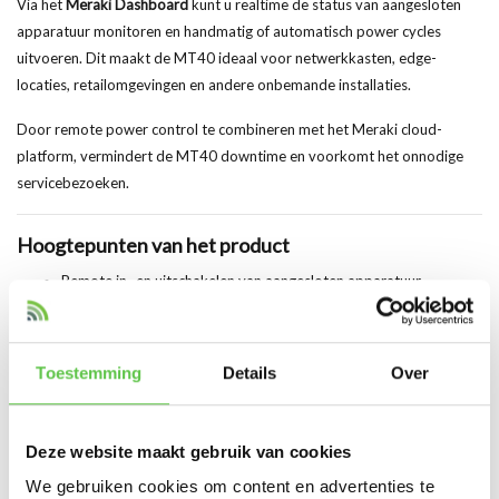
Via het
Meraki Dashboard
kunt u realtime de status van aangesloten
apparatuur monitoren en handmatig of automatisch power cycles
uitvoeren. Dit maakt de MT40 ideaal voor netwerkkasten, edge-
locaties, retailomgevingen en andere onbemande installaties.
Door remote power control te combineren met het Meraki cloud-
platform, vermindert de MT40 downtime en voorkomt het onnodige
servicebezoeken.
Hoogtepunten van het product
Remote in- en uitschakelen van aangesloten apparatuur
Handmatige en automatische power cycling
Realtime monitoring via Meraki Dashboard
Toestemming
Details
Over
Bluetooth Low Energy (BLE) connectiviteit
Deze website maakt gebruik van cookies
Cloud-managed via Meraki-platform
We gebruiken cookies om content en advertenties te