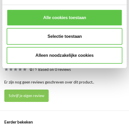
Relatieve
luchtvochtigheid, in
20% – 90%
* Lees hier de wettelijke beperkingen
bedrijf
Alle cookies toestaan
Toon meer
Vergelijk
Delen
Selectie toestaan
Alleen noodzakelijke cookies
Reviews
0
/
Based on 0 reviews
5
Er zijn nog geen reviews geschreven over dit product..
Schrijf je eigen review
Eerder bekeken