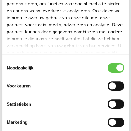
Ideaal voor onbemande locaties en edge-omgevingen
personaliseren, om functies voor social media te bieden
en om ons websiteverkeer te analyseren. Ook delen we
Onderdeel van het Meraki MT-ecosysteem
informatie over uw gebruik van onze site met onze
Opmerking: MT40 vereist een Meraki MT-licentie
partners voor social media, adverteren en analyse. Deze
partners kunnen deze gegevens combineren met andere
informatie die u aan ze heeft verstrekt of die ze hebben
Link datasheet
verzameld op basis van uw gebruik van hun services. U
gaat akkoord met onze cookies als u onze website blijft
Datasheet MT4
0
gebruiken.
Schrijf je in voor onze nieuwsbrief!
Toestemmingsselectie
Noodzakelijk
--------------------------------------------
Productspecificaties
Updates, acties & productinformatie
Voorkeuren
Artikelnummer
MT40-HW
*
E-mailadres
SKU
5830351
Statistieken
Temperatuur, in
0°C tot 40°C
bedrijf
Marketing
Abonneer