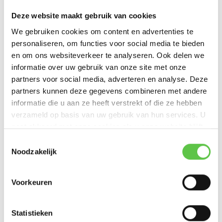
Deze website maakt gebruik van cookies
Productspecificaties
We gebruiken cookies om content en advertenties te
personaliseren, om functies voor social media te bieden
Artikelnummer
MV63-HW
en om ons websiteverkeer te analyseren. Ook delen we
informatie over uw gebruik van onze site met onze
SKU
MV63-HW
partners voor social media, adverteren en analyse. Deze
partners kunnen deze gegevens combineren met andere
EAN
810087201920
informatie die u aan ze heeft verstrekt of die ze hebben
verzameld op basis van uw gebruik van hun services. U
Vergelijk
Delen
gaat akkoord met onze cookies als u onze website blijft
gebruiken.
Schrijf je in voor onze nieuwsbrief!
Toestemmingsselectie
Bekijk ook
Noodzakelijk
--------------------------------------------
Updates, acties & productinformatie
Voorkeuren
*
E-mailadres
Cisco Meraki MV
Cisco Meraki MV
Cisco Meraki MV
Statistieken
Enterp...
Enterp...
Enterp...