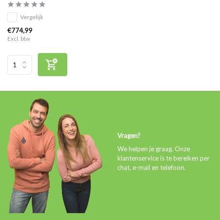
Vergelijk
€774,99
Excl. btw
Vragen?
We helpen je graag. Onze
klantenservice is te bereiken per
chat, e-mail en telefoon.