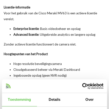
Licentie-informatie
Voor het gebruik van de Cisco Meraki MV63 is een actieve licentie
vereist.
Enterprise licentie
: Basis videobeheer en opslag
Advanced licentie
: Uitgebreide analytics en langere opslag
Zonder actieve licentie functioneert de camera niet.
Hoogtepunten van het Product
Hoge resolutie beveiligingscamera
Cloudgebaseerd beheer via Meraki Dashboard
Ingebouwde opslag (geen NVR nodig)
Slimme video analytics
Motion detection en objectherkenning
Geschikt voor binnen- en buitengebruik
Eenvoudige installatie (plug-and-play)
Toestemming
Details
Over
Realtime en historische videotoegang