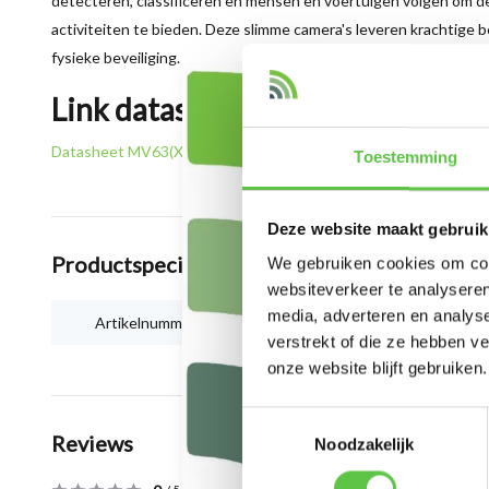
detecteren, classificeren en mensen en voertuigen volgen om de 
activiteiten te bieden. Deze slimme camera's leveren krachtige b
fysieke beveiliging.
Link datasheet
Datasheet MV63(X)
Toestemming
Deze website maakt gebruik
Productspecificaties
We gebruiken cookies om cont
websiteverkeer te analyseren
media, adverteren en analys
Artikelnummer
MV63M-HW
verstrekt of die ze hebben v
onze website blijft gebruiken.
Toestemmingsselectie
Reviews
Noodzakelijk