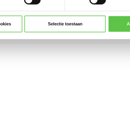
* Lees hier de wettelijke beper
ookies
Selectie toestaan
A