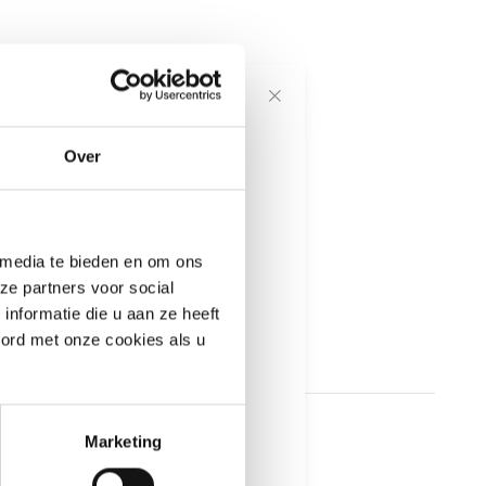
voor onze
Over
---------------------
 media te bieden en om ons
informatie
ze partners voor social
nformatie die u aan ze heeft
oord met onze cookies als u
Marketing