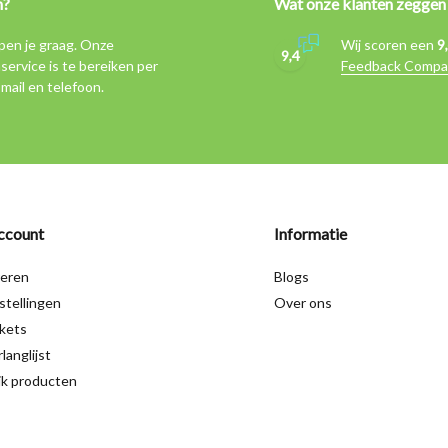
n?
Wat onze klanten zeggen
pen je graag. Onze
Wij scoren een
9
9,4
service is te bereiken per
Feedback Compa
-mail en telefoon.
ccount
Informatie
reren
Blogs
stellingen
Over ons
ckets
langlijst
jk producten