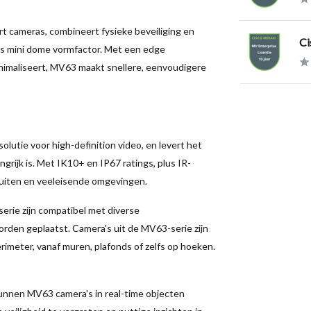
 cameras, combineert fysieke beveiliging en
Ci
ns mini dome vormfactor. Met een edge
inimaliseert, MV63 maakt snellere, eenvoudigere
utie voor high-definition video, en levert het
ngrijk is. Met IK10+ en IP67 ratings, plus IR-
 buiten en veeleisende omgevingen.
erie zijn compatibel met diverse
orden geplaatst. Camera's uit de MV63-serie zijn
imeter, vanaf muren, plafonds of zelfs op hoeken.
kunnen MV63 camera's in real-time objecten