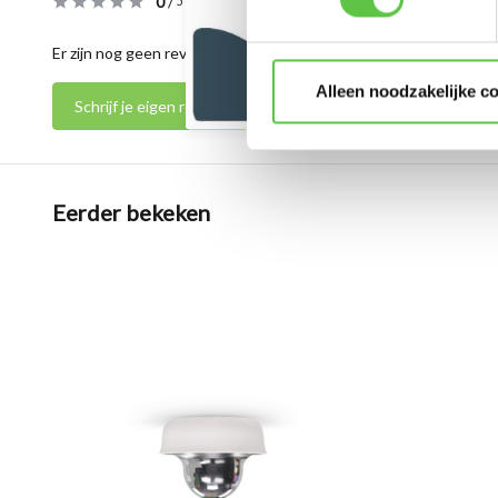
0
/
Based on 0 reviews
5
Er zijn nog geen reviews geschreven over dit product..
Alleen noodzakelijke c
Schrijf je eigen review
Eerder bekeken