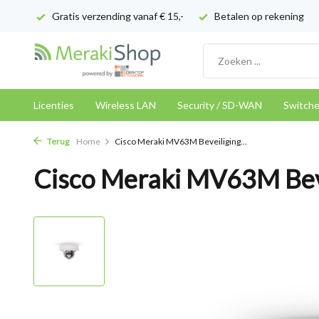
Gratis verzending vanaf € 15,-
Betalen op rekening
Licenties
Wireless LAN
Security / SD-WAN
Switch
Terug
Home
Cisco Meraki MV63M Beveiliging...
Cisco Meraki MV63M Bev