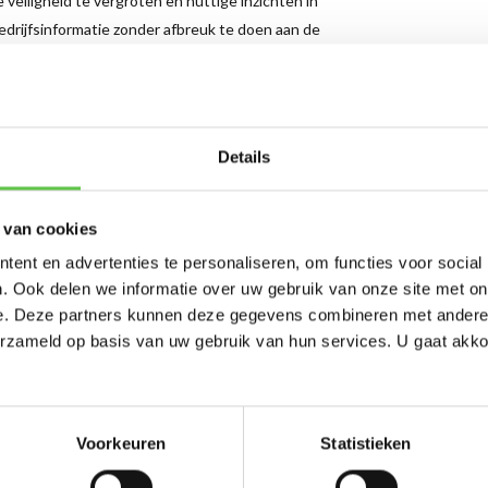
veiligheid te vergroten en nuttige inzichten in
edrijfsinformatie zonder afbreuk te doen aan de
Schrijf je in 
Details
nieuwsbrief!
 van cookies
-----------------------
ent en advertenties te personaliseren, om functies voor social
Updates, acties & product
. Ook delen we informatie over uw gebruik van onze site met on
e. Deze partners kunnen deze gegevens combineren met andere i
*
E-mailadres
erzameld op basis van uw gebruik van hun services. U gaat akk
Voorkeuren
Statistieken
Abonneer