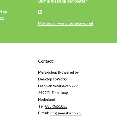
Blijf je graag op de hoogte?
,4
op
ny
Meld je aan voor onze nieuwsbrief
Contact
Merakishop (Powered by
DesktopToWork)
Laan van Waalhaven 277
2497GL Den Haag
Nederland
Tel:
085-0651055
E-mail:
info@merakishop.nl