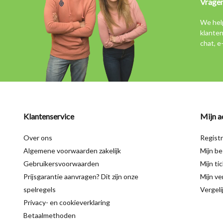
Vrage
We hel
klanten
chat, e
Klantenservice
Mijn a
Over ons
Regist
Algemene voorwaarden zakelijk
Mijn be
Gebruikersvoorwaarden
Mijn ti
Prijsgarantie aanvragen? Dit zijn onze
Mijn ver
spelregels
Vergeli
Privacy- en cookieverklaring
Betaalmethoden