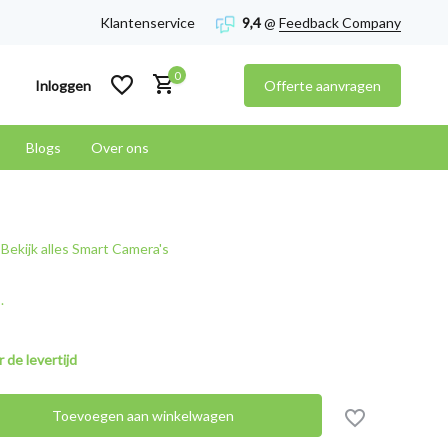
Klantenservice
9,4
@
Feedback Company
0
Inloggen
Offerte aanvragen
Blogs
Over ons
Account aanmaken
Bekijk alles Smart Camera's
Account aanmaken
.
 de levertijd
Toevoegen aan winkelwagen