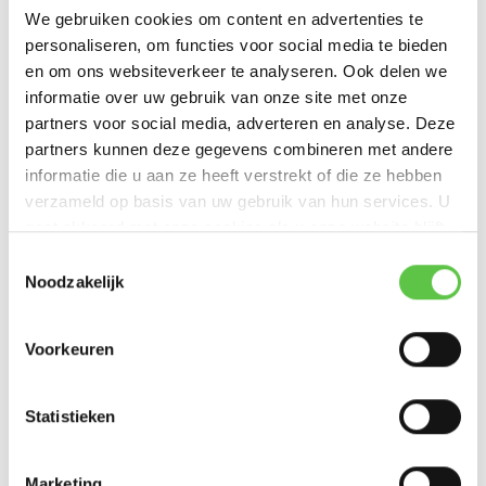
Artikelnummer
MV93X-HW
We gebruiken cookies om content en advertenties te
personaliseren, om functies voor social media te bieden
SKU
MV93X-HW
en om ons websiteverkeer te analyseren. Ook delen we
informatie over uw gebruik van onze site met onze
EAN
810979018261
partners voor social media, adverteren en analyse. Deze
partners kunnen deze gegevens combineren met andere
Vergelijk
Delen
informatie die u aan ze heeft verstrekt of die ze hebben
verzameld op basis van uw gebruik van hun services. U
gaat akkoord met onze cookies als u onze website blijft
Bekijk ook
gebruiken.
Schrijf je in voor onze nieuwsbrief!
Toestemmingsselectie
Noodzakelijk
--------------------------------------------
Updates, acties & productinformatie
Voorkeuren
Cisco Meraki MV
Cisco Meraki MV
Cisco Meraki MV
Enterp...
Enterp...
Enterp...
*
E-mailadres
Statistieken
€190,00
€431,00
€719,00
Excl. btw
Excl. btw
Excl. btw
Marketing