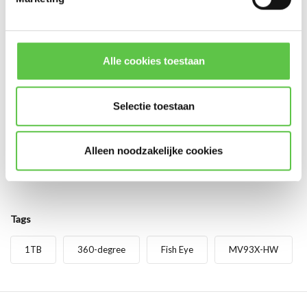
Abonneer
* Lees hier de wettelijke beperkingen
Alle cookies toestaan
Reviews
0
/
Based on 0 reviews
5
Selectie toestaan
Er zijn nog geen reviews geschreven over dit product..
Alleen noodzakelijke cookies
Schrijf je eigen review
Tags
1TB
360-degree
Fish Eye
MV93X-HW