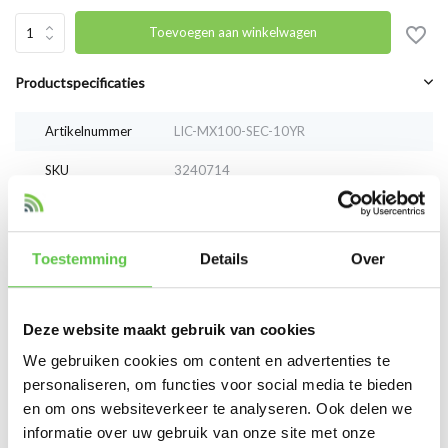
Toevoegen aan winkelwagen
Productspecificaties
Artikelnummer
LIC-MX100-SEC-10YR
SKU
3240714
EAN
LIC-MX100-SEC-10YR
Toestemming
Details
Over
Vergelijk
Delen
Deze website maakt gebruik van cookies
Reviews
We gebruiken cookies om content en advertenties te
0
/
Based on 0 reviews
5
personaliseren, om functies voor social media te bieden
en om ons websiteverkeer te analyseren. Ook delen we
Er zijn nog geen reviews geschreven over dit product..
informatie over uw gebruik van onze site met onze