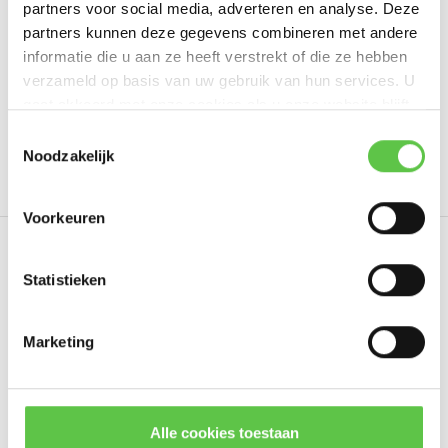
partners voor social media, adverteren en analyse. Deze
Schrijf je eigen review
partners kunnen deze gegevens combineren met andere
informatie die u aan ze heeft verstrekt of die ze hebben
verzameld op basis van uw gebruik van hun services. U
gaat akkoord met onze cookies als u onze website blijft
Tags
gebruiken.
Schrijf je in voor onze nieuwsbrief!
Toestemmingsselectie
Noodzakelijk
10 Years
3240714
Advanced Security
LIC-M
--------------------------------------------
Updates, acties & productinformatie
Voorkeuren
*
E-mailadres
Eerder bekeken
Statistieken
Marketing
Abonneer
* Lees hier de wettelijke beperkingen
Alle cookies toestaan