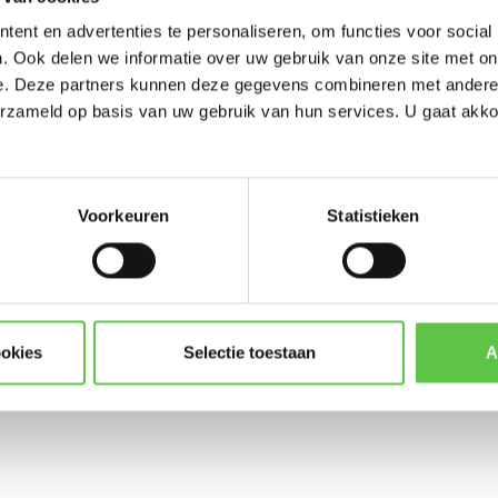
-----------------------
ent en advertenties te personaliseren, om functies voor social
Updates, acties & product
. Ook delen we informatie over uw gebruik van onze site met on
e. Deze partners kunnen deze gegevens combineren met andere i
*
E-mailadres
erzameld op basis van uw gebruik van hun services. U gaat akk
urity
LIC-MX100-SEC-5YR
licentie
Voorkeuren
Statistieken
Abonneer
* Lees hier de wettelijke beper
ookies
Selectie toestaan
A