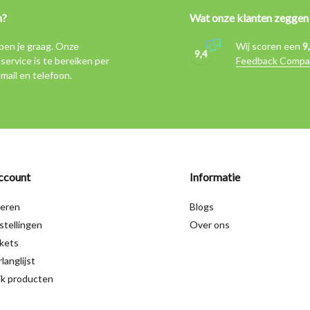
n?
Wat onze klanten zeggen
pen je graag. Onze
Wij scoren een
9
9,4
service is te bereiken per
Feedback Compa
-mail en telefoon.
ccount
Informatie
reren
Blogs
stellingen
Over ons
ckets
langlijst
jk producten