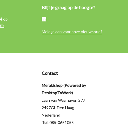
Blijf je graag op de hoogte?
,4
op
ny
Meld je aan voor onze nieuwsbrief
Contact
Merakishop (Powered by
DesktopToWork)
Laan van Waalhaven 277
2497GL Den Haag
Nederland
Tel:
085-0651055