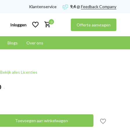
Klantenservice
9,4
@
Feedback Company
0
Inloggen
Offerte aanvragen
Blogs
Over ons
Account aanmaken
Bekijk alles Licenties
Account aanmaken
0
.
Toevoegen aan winkelwagen