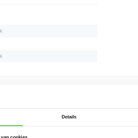
R
R
Schrijf je in 
Details
nieuwsbrief!
 van cookies