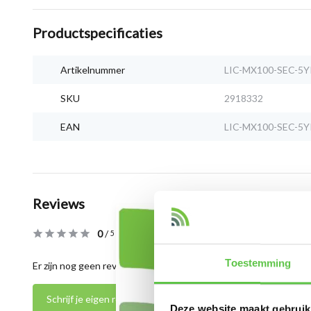
Productspecificaties
Artikelnummer
LIC-MX100-SEC-5Y
SKU
2918332
EAN
LIC-MX100-SEC-5Y
Reviews
0
/
Based on 0 reviews
5
Toestemming
Er zijn nog geen reviews geschreven over dit product..
Schrijf je eigen review
Deze website maakt gebruik