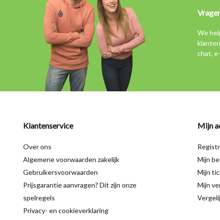
Vrage
We hel
klanten
chat, e
Klantenservice
Mijn a
Over ons
Regist
Algemene voorwaarden zakelijk
Mijn be
Gebruikersvoorwaarden
Mijn ti
Prijsgarantie aanvragen? Dit zijn onze
Mijn ver
spelregels
Vergeli
Privacy- en cookieverklaring