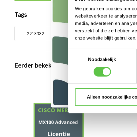
We gebruiken cookies om cont
Tags
websiteverkeer te analyseren
media, adverteren en analys
verstrekt of die ze hebben v
2918332
5 jaar
Advanced Sec
onze website blijft gebruiken.
Toestemmingsselectie
Noodzakelijk
Eerder bekeken
Alleen noodzakelijke c