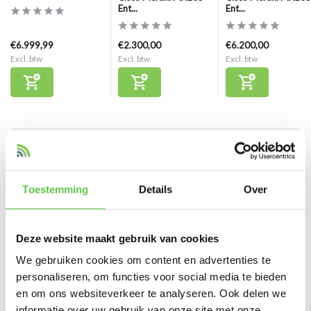
Ent...
Ent...
€6.999,99
€2.300,00
€6.200,00
Excl. btw
Excl. btw
Excl. btw
Reviews
0
/
Based on 0 reviews
5
Toestemming
Details
Over
Er zijn nog geen reviews geschreven over dit product..
Deze website maakt gebruik van cookies
Schrijf je eigen review
We gebruiken cookies om content en advertenties te
personaliseren, om functies voor social media te bieden
Bekijk ook
en om ons websiteverkeer te analyseren. Ook delen we
informatie over uw gebruik van onze site met onze