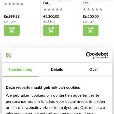
Ent...
Ent...
€6.999,99
€2.300,00
€6.200,00
Excl. btw
Excl. btw
Excl. btw
Reviews
0
/
Based on 0 reviews
5
Toestemming
Details
Over
Er zijn nog geen reviews geschreven over dit product..
Deze website maakt gebruik van cookies
Schrijf je eigen review
We gebruiken cookies om content en advertenties te
personaliseren, om functies voor social media te bieden
Bekijk ook
en om ons websiteverkeer te analyseren. Ook delen we
informatie over uw gebruik van onze site met onze