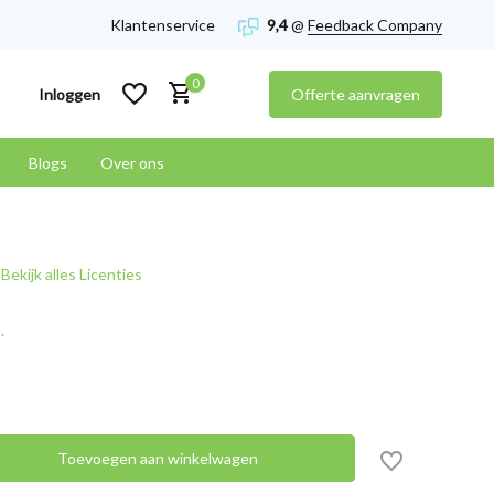
Klantenservice
9,4
@
Feedback Company
0
Inloggen
Offerte aanvragen
Blogs
Over ons
Account aanmaken
Bekijk alles Licenties
Account aanmaken
.
Toevoegen aan winkelwagen