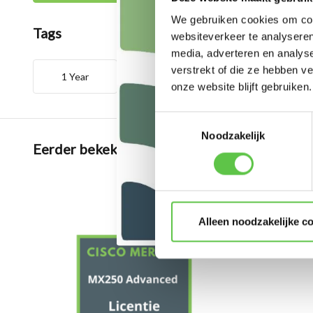
We gebruiken cookies om cont
Tags
websiteverkeer te analyseren
media, adverteren en analys
verstrekt of die ze hebben v
1 Year
3964245
LIC-MX250-
onze website blijft gebruiken.
Toestemmingsselectie
Noodzakelijk
Eerder bekeken
Alleen noodzakelijke c