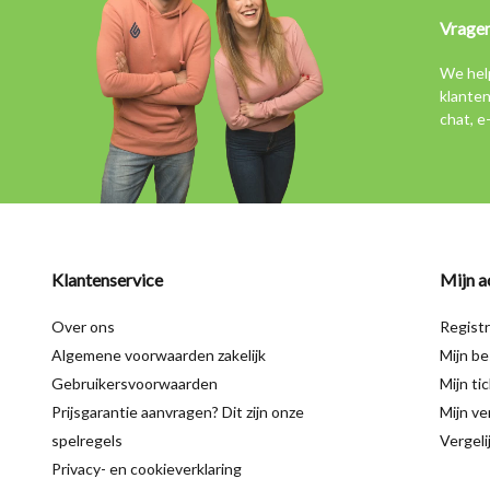
Vrage
We hel
klanten
chat, e
Klantenservice
Mijn a
Over ons
Regist
Algemene voorwaarden zakelijk
Mijn be
Gebruikersvoorwaarden
Mijn ti
Prijsgarantie aanvragen? Dit zijn onze
Mijn ver
spelregels
Vergeli
Privacy- en cookieverklaring