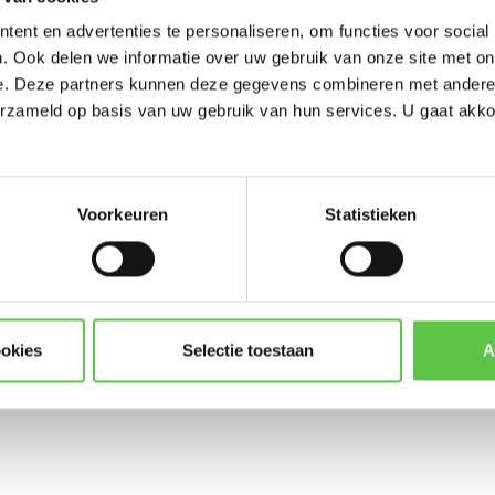
-----------------------
ent en advertenties te personaliseren, om functies voor social
Updates, acties & product
. Ook delen we informatie over uw gebruik van onze site met on
e. Deze partners kunnen deze gegevens combineren met andere i
*
E-mailadres
erzameld op basis van uw gebruik van hun services. U gaat akk
SEC-1YR
MX250
Voorkeuren
Statistieken
Abonneer
* Lees hier de wettelijke beper
ookies
Selectie toestaan
A