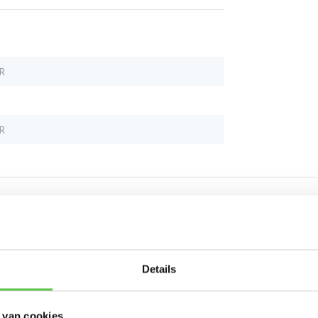
R
R
Schrijf je in 
Details
nieuwsbrief!
 van cookies