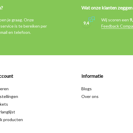
n?
Wat onze klanten zeggen
pen je graag. Onze
Wij scoren een
9
9,4
service is te bereiken per
Feedback Compa
-mail en telefoon.
ccount
Informatie
reren
Blogs
stellingen
Over ons
ckets
langlijst
jk producten