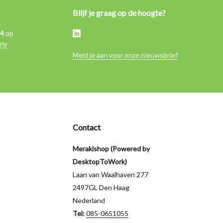
Blijf je graag op de hoogte?
,4
op
ny
Meld je aan voor onze nieuwsbrief
Contact
Merakishop (Powered by
DesktopToWork)
Laan van Waalhaven 277
2497GL Den Haag
Nederland
Tel:
085-0651055