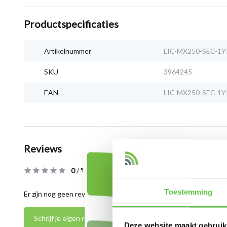
Productspecificaties
Artikelnummer
LIC-MX250-SEC-1Y
SKU
3964245
EAN
LIC-MX250-SEC-1Y
Reviews
0
/
Based on 0 reviews
5
Toestemming
Er zijn nog geen reviews geschreven over dit product..
Schrijf je eigen review
Deze website maakt gebruik