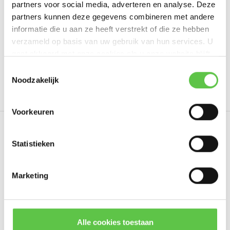
partners voor social media, adverteren en analyse. Deze
Schrijf je eigen review
partners kunnen deze gegevens combineren met andere
informatie die u aan ze heeft verstrekt of die ze hebben
verzameld op basis van uw gebruik van hun services. U
gaat akkoord met onze cookies als u onze website blijft
Tags
gebruiken.
Schrijf je in voor onze nieuwsbrief!
Toestemmingsselectie
Noodzakelijk
1 jaar
3964265
Advanced Security
Cloud Ma
--------------------------------------------
Updates, acties & productinformatie
Voorkeuren
*
E-mailadres
Eerder bekeken
Statistieken
Marketing
Abonneer
* Lees hier de wettelijke beperkingen
Alle cookies toestaan