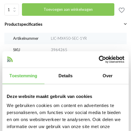
Toevoegen aan winkelwagen
Productspecificaties
Artikelnummer
LIC-MX450-SEC-1YR
SKU
3964265
EAN
LIC-MX450-SEC-1YR
Toestemming
Details
Over
Vergelijk
Delen
Deze website maakt gebruik van cookies
Reviews
We gebruiken cookies om content en advertenties te
0
/
Based on 0 reviews
5
personaliseren, om functies voor social media te bieden
en om ons websiteverkeer te analyseren. Ook delen we
Er zijn nog geen reviews geschreven over dit product..
informatie over uw gebruik van onze site met onze