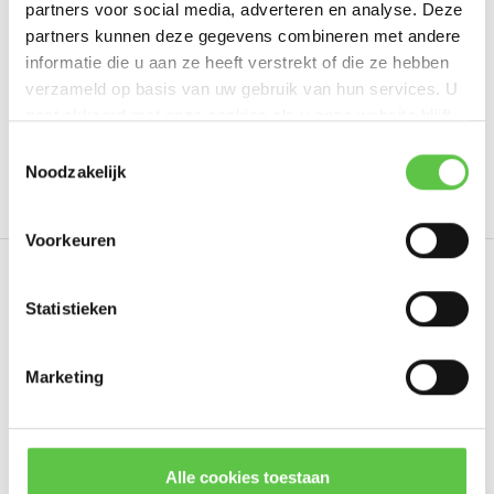
partners voor social media, adverteren en analyse. Deze
Schrijf je eigen review
partners kunnen deze gegevens combineren met andere
informatie die u aan ze heeft verstrekt of die ze hebben
verzameld op basis van uw gebruik van hun services. U
gaat akkoord met onze cookies als u onze website blijft
Tags
gebruiken.
Schrijf je in voor onze nieuwsbrief!
Toestemmingsselectie
Noodzakelijk
10 Year
3240738
Enterprise License
LIC-MX
--------------------------------------------
Updates, acties & productinformatie
Voorkeuren
*
E-mailadres
Eerder bekeken
Statistieken
Marketing
Abonneer
* Lees hier de wettelijke beperkingen
Alle cookies toestaan