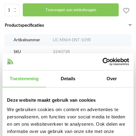
Toevoegen aan winkelwagen
Productspecificaties
Artikelnummer
LIC-MX64-ENT-10YR
SKU
3240738
EAN
LIC-MX64-ENT-10YR
Toestemming
Details
Over
Vergelijk
Delen
Deze website maakt gebruik van cookies
Reviews
We gebruiken cookies om content en advertenties te
0
/
Based on 0 reviews
5
personaliseren, om functies voor social media te bieden
en om ons websiteverkeer te analyseren. Ook delen we
Er zijn nog geen reviews geschreven over dit product..
informatie over uw gebruik van onze site met onze