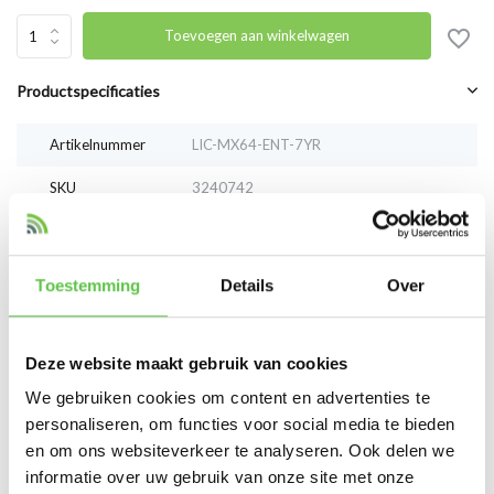
Toevoegen aan winkelwagen
Productspecificaties
Artikelnummer
LIC-MX64-ENT-7YR
SKU
3240742
EAN
LIC-MX64-ENT-7YR
Toestemming
Details
Over
Vergelijk
Delen
Deze website maakt gebruik van cookies
Reviews
We gebruiken cookies om content en advertenties te
0
/
Based on 0 reviews
5
personaliseren, om functies voor social media te bieden
en om ons websiteverkeer te analyseren. Ook delen we
Er zijn nog geen reviews geschreven over dit product..
informatie over uw gebruik van onze site met onze