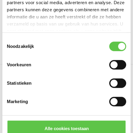
partners voor social media, adverteren en analyse. Deze
Schrijf je eigen review
partners kunnen deze gegevens combineren met andere
informatie die u aan ze heeft verstrekt of die ze hebben
verzameld op basis van uw gebruik van hun services. U
gaat akkoord met onze cookies als u onze website blijft
Tags
gebruiken.
Schrijf je in voor onze nieuwsbrief!
Toestemmingsselectie
Noodzakelijk
3240742
7 Year
Enterprise License
LIC-MX6
--------------------------------------------
Updates, acties & productinformatie
Voorkeuren
*
E-mailadres
Eerder bekeken
Statistieken
Marketing
Abonneer
* Lees hier de wettelijke beperkingen
Alle cookies toestaan