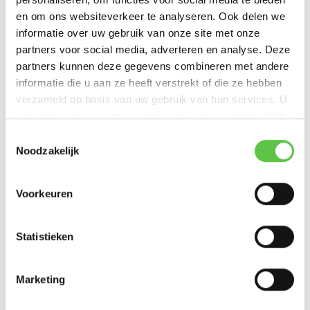
en om ons websiteverkeer te analyseren. Ook delen we
0
/
Based on 0 reviews
5
informatie over uw gebruik van onze site met onze
partners voor social media, adverteren en analyse. Deze
Er zijn nog geen reviews geschreven over dit product..
partners kunnen deze gegevens combineren met andere
informatie die u aan ze heeft verstrekt of die ze hebben
Schrijf je eigen review
verzameld op basis van uw gebruik van hun services. U
gaat akkoord met onze cookies als u onze website blijft
gebruiken.
Schrijf je in voor onze nieuwsbrief!
Toestemmingsselectie
Noodzakelijk
--------------------------------------------
Updates, acties & productinformatie
Voorkeuren
*
E-mailadres
Cisco Meraki MX64
Cisco Meraki
Firewall
MX64 Enterprise
Statistieken
Licentie 3 jaar
€524,00
Marketing
Abonneer
MX64 Enterprise Licentie 3 jaar Bundel
Excl. btw