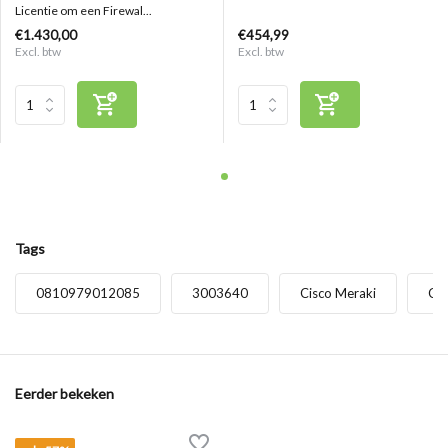
Licentie om een Firewal...
€1.430,00
€454,99
Excl. btw
Excl. btw
Tags
0810979012085
3003640
Cisco Meraki
Cl
Eerder bekeken