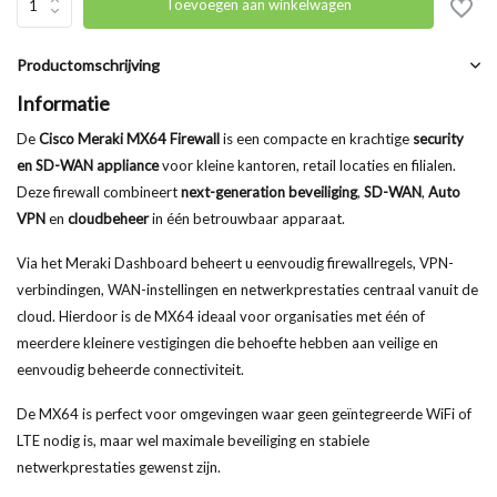
Toevoegen aan winkelwagen
Productomschrijving
Informatie
De
Cisco Meraki MX64 Firewall
is een compacte en krachtige
security
en SD-WAN appliance
voor kleine kantoren, retail locaties en filialen.
Deze firewall combineert
next-generation beveiliging
,
SD-WAN
,
Auto
VPN
en
cloudbeheer
in één betrouwbaar apparaat.
Via het Meraki Dashboard beheert u eenvoudig firewallregels, VPN-
verbindingen, WAN-instellingen en netwerkprestaties centraal vanuit de
cloud. Hierdoor is de MX64 ideaal voor organisaties met één of
meerdere kleinere vestigingen die behoefte hebben aan veilige en
eenvoudig beheerde connectiviteit.
De MX64 is perfect voor omgevingen waar geen geïntegreerde WiFi of
LTE nodig is, maar wel maximale beveiliging en stabiele
netwerkprestaties gewenst zijn.