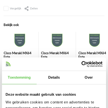
Vergelijk
Delen
Bekijk ook
Cisco Meraki MX64
Cisco Meraki MX64
Cisco Meraki MX64
Ente...
Ente...
Ente...
€195,00
€425,00
€730,00
Excl. btw
Excl. btw
Excl. btw
Toestemming
Details
Over
Deze website maakt gebruik van cookies
We gebruiken cookies om content en advertenties te
Reviews
personaliseren, om functies voor social media te bieden