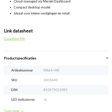
Cloud-managed via Meraki Dashboard
Compact desktop model
Ideaal voor kleine vestigingen en retail
Link datasheet
Datasheet MX
Productspecificaties
Artikelnummer
MX64-HW
SKU
3003640
EAN
810979012085
LED-indicatoren
Ja
Toon meer