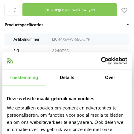
Toevoegen aan winkelwagen
Productspecificaties
Artikelnummer
LIC-MX64W-SEC-5YR
SKU
3240755
EAN
LIC-MX64W-SEC-3YR
Toestemming
Details
Over
Vergelijk
Delen
Deze website maakt gebruik van cookies
Reviews
We gebruiken cookies om content en advertenties te
0
/
Based on 0 reviews
5
personaliseren, om functies voor social media te bieden
en om ons websiteverkeer te analyseren. Ook delen we
Er zijn nog geen reviews geschreven over dit product..
informatie over uw gebruik van onze site met onze