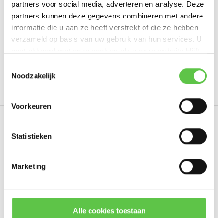
partners voor social media, adverteren en analyse. Deze
Schrijf je eigen review
partners kunnen deze gegevens combineren met andere
informatie die u aan ze heeft verstrekt of die ze hebben
verzameld op basis van uw gebruik van hun services. U
gaat akkoord met onze cookies als u onze website blijft
Tags
gebruiken.
Schrijf je in voor onze nieuwsbrief!
Toestemmingsselectie
Noodzakelijk
3240755
5 Year
Advanced Security
LIC-MX6
--------------------------------------------
Updates, acties & productinformatie
Voorkeuren
*
E-mailadres
Eerder bekeken
Statistieken
Marketing
Abonneer
* Lees hier de wettelijke beperkingen
Alle cookies toestaan