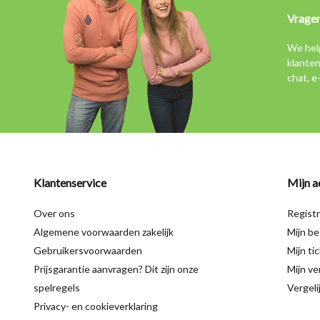
Vrage
We hel
klanten
chat, e
Klantenservice
Mijn a
Over ons
Regist
Algemene voorwaarden zakelijk
Mijn be
Gebruikersvoorwaarden
Mijn ti
Prijsgarantie aanvragen? Dit zijn onze
Mijn ver
spelregels
Vergeli
Privacy- en cookieverklaring