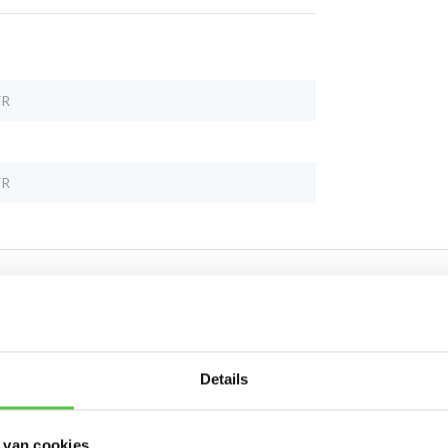
YR
YR
Schrijf je in 
Details
nieuwsbrief!
 van cookies