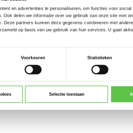
-----------------------
ent en advertenties te personaliseren, om functies voor social
Updates, acties & product
. Ook delen we informatie over uw gebruik van onze site met on
e. Deze partners kunnen deze gegevens combineren met andere i
*
E-mailadres
erzameld op basis van uw gebruik van hun services. U gaat akk
LIC-MX67C-ENT-1YR
License and Support
Voorkeuren
Statistieken
Abonneer
* Lees hier de wettelijke beper
ookies
Selectie toestaan
A