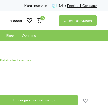
Klantenservice
9,4
@
Feedback Company
0
Inloggen
Offerte aanvragen
Blogs
Over ons
Account aanmaken
Bekijk alles Licenties
Account aanmaken
Toevoegen aan winkelwagen