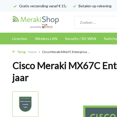
Gratis verzending vanaf € 15,-
Betalen op rekening
Licenties
Wireless LAN
Security / SD-WAN
Switch
Terug
Home
Cisco Meraki MX67C Enterprise ...
Cisco Meraki MX67C Ente
jaar