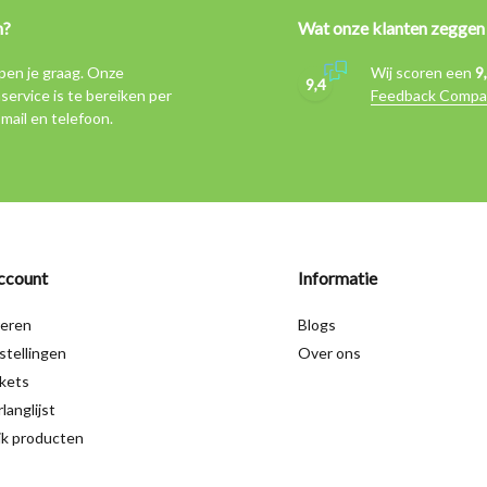
n?
Wat onze klanten zeggen
pen je graag. Onze
Wij scoren een
9
9,4
service is te bereiken per
Feedback Compa
-mail en telefoon.
ccount
Informatie
reren
Blogs
stellingen
Over ons
ckets
langlijst
jk producten