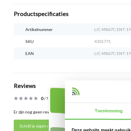
Productspecificaties
Artikelnummer
LIC-MX67C-ENT-1
SKU
4301771
EAN
LIC-MX67C-ENT-1
Reviews
0
/
Based on 0 reviews
5
Toestemming
Er zijn nog geen reviews geschreven over dit product..
Schrijf je eigen review
Deze website maakt gebruik