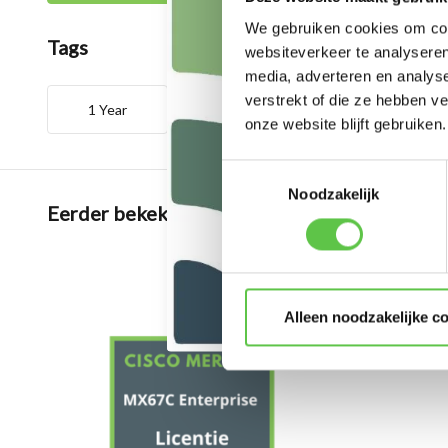
We gebruiken cookies om cont
Tags
websiteverkeer te analyseren
media, adverteren en analys
verstrekt of die ze hebben v
1 Year
4301771
Enterprise
onze website blijft gebruiken.
Toestemmingsselectie
Noodzakelijk
Eerder bekeken
Alleen noodzakelijke c