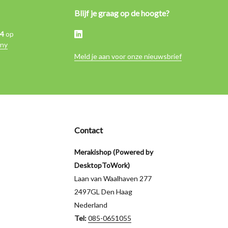
Blijf je graag op de hoogte?
,4
op
ny
Meld je aan voor onze nieuwsbrief
Contact
Merakishop (Powered by
DesktopToWork)
Laan van Waalhaven 277
2497GL Den Haag
Nederland
Tel:
085-0651055