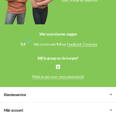
chat, e-mail en telefoon.
Wat onze klanten zeggen
9,4
Wij scoren een
9,4
op
Feedback Company
Blijf je graag op de hoogte?
Meld je aan voor onze nieuwsbrief
Klantenservice
Mijn account