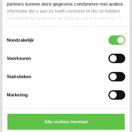
partners kunnen deze gegevens combineren met andere
informatie die u aan ze heeft verstrekt of die ze hebben
verzameld op basis van uw gebruik van hun services. U
Tags
gaat akkoord met onze cookies als u onze website blijft
gebruiken.
Schrijf je in voor onze nieuwsbrief!
Toestemmingsselectie
10 Year
4301809
Cloud Managed
LIC-MX68
Noodzakelijk
--------------------------------------------
Updates, acties & productinformatie
Voorkeuren
Eerder bekeken
*
E-mailadres
Statistieken
Marketing
Abonneer
* Lees hier de wettelijke beperkingen
Alle cookies toestaan