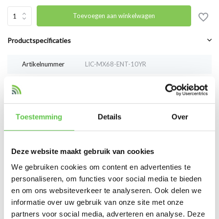
Toevoegen aan winkelwagen
Productspecificaties
Artikelnummer
LIC-MX68-ENT-10YR
SKU
4301809
Vergelijk
Delen
Toestemming
Details
Over
Reviews
Deze website maakt gebruik van cookies
0
/
Based on 0 reviews
5
We gebruiken cookies om content en advertenties te
personaliseren, om functies voor social media te bieden
Er zijn nog geen reviews geschreven over dit product..
en om ons websiteverkeer te analyseren. Ook delen we
informatie over uw gebruik van onze site met onze
Schrijf je eigen review
partners voor social media, adverteren en analyse. Deze