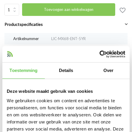
Toevoegen aan winkelwagen
Productspecificaties
Artikelnummer
LIC-MX68-ENT-5YR
SKU
4301815
Vergelijk
Delen
Toestemming
Details
Over
Reviews
Deze website maakt gebruik van cookies
0
/
Based on 0 reviews
5
We gebruiken cookies om content en advertenties te
personaliseren, om functies voor social media te bieden
Er zijn nog geen reviews geschreven over dit product..
en om ons websiteverkeer te analyseren. Ook delen we
informatie over uw gebruik van onze site met onze
Schrijf je eigen review
partners voor social media, adverteren en analyse. Deze