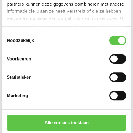
partners kunnen deze gegevens combineren met andere
informatie die u aan ze heeft verstrekt of die ze hebben
verzameld op basis van uw gebruik van hun services. U
Tags
gaat akkoord met onze cookies als u onze website blijft
gebruiken.
Schrijf je in voor onze nieuwsbrief!
Toestemmingsselectie
4301815
5 Year
Cloud Managed
LIC-MX68-
Noodzakelijk
--------------------------------------------
Updates, acties & productinformatie
Voorkeuren
Eerder bekeken
*
E-mailadres
Statistieken
Marketing
Abonneer
* Lees hier de wettelijke beperkingen
Alle cookies toestaan