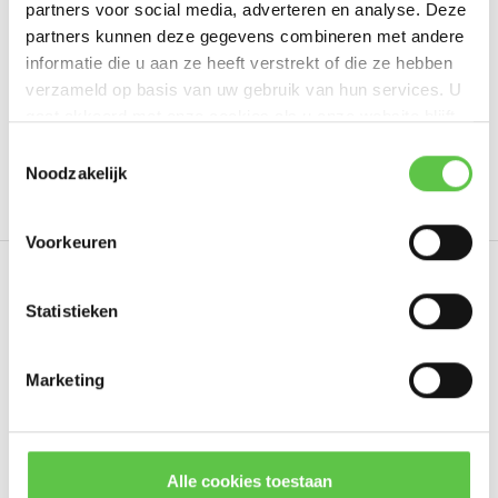
partners voor social media, adverteren en analyse. Deze
Schrijf je eigen review
partners kunnen deze gegevens combineren met andere
informatie die u aan ze heeft verstrekt of die ze hebben
verzameld op basis van uw gebruik van hun services. U
gaat akkoord met onze cookies als u onze website blijft
Tags
gebruiken.
Schrijf je in voor onze nieuwsbrief!
Toestemmingsselectie
Noodzakelijk
10 Year
4301819
Advanced Security
LIC-MX
--------------------------------------------
Updates, acties & productinformatie
Voorkeuren
*
E-mailadres
Eerder bekeken
Statistieken
Marketing
Abonneer
* Lees hier de wettelijke beperkingen
Alle cookies toestaan