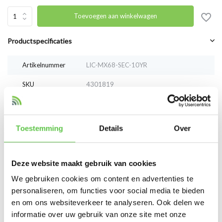
Toevoegen aan winkelwagen
Productspecificaties
Artikelnummer
LIC-MX68-SEC-10YR
SKU
4301819
EAN
LIC-MX68-SEC-10YR
Toestemming
Details
Over
Vergelijk
Delen
Deze website maakt gebruik van cookies
Reviews
We gebruiken cookies om content en advertenties te
0
/
Based on 0 reviews
5
personaliseren, om functies voor social media te bieden
en om ons websiteverkeer te analyseren. Ook delen we
Er zijn nog geen reviews geschreven over dit product..
informatie over uw gebruik van onze site met onze