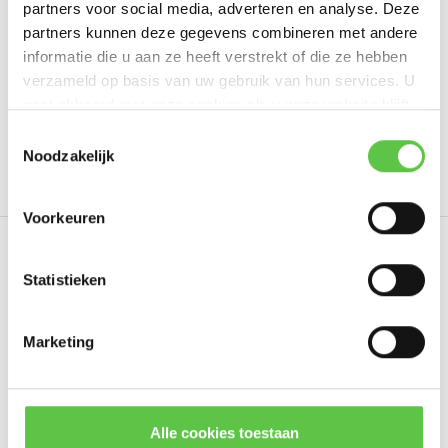
partners voor social media, adverteren en analyse. Deze
Schrijf je eigen review
partners kunnen deze gegevens combineren met andere
informatie die u aan ze heeft verstrekt of die ze hebben
verzameld op basis van uw gebruik van hun services. U
gaat akkoord met onze cookies als u onze website blijft
Tags
gebruiken.
Schrijf je in voor onze nieuwsbrief!
Toestemmingsselectie
Noodzakelijk
3 Year
4301823
Advanced Security
LIC-MX6
--------------------------------------------
Updates, acties & productinformatie
Voorkeuren
*
E-mailadres
Eerder bekeken
Statistieken
Marketing
Abonneer
* Lees hier de wettelijke beperkingen
Alle cookies toestaan