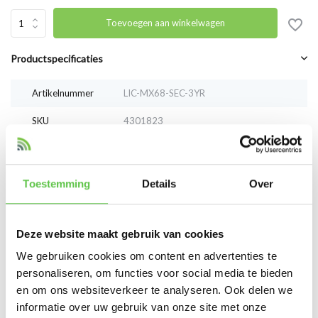
Toevoegen aan winkelwagen
Productspecificaties
Artikelnummer
LIC-MX68-SEC-3YR
SKU
4301823
EAN
LIC-MX68-SEC-3YR
Toestemming
Details
Over
Vergelijk
Delen
Deze website maakt gebruik van cookies
Reviews
We gebruiken cookies om content en advertenties te
0
/
Based on 0 reviews
5
personaliseren, om functies voor social media te bieden
en om ons websiteverkeer te analyseren. Ook delen we
Er zijn nog geen reviews geschreven over dit product..
informatie over uw gebruik van onze site met onze