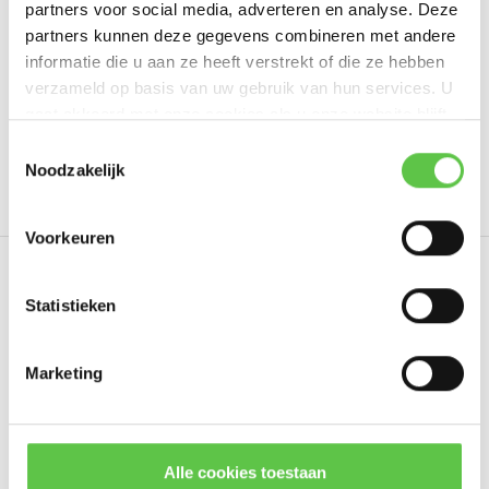
partners voor social media, adverteren en analyse. Deze
Schrijf je eigen review
partners kunnen deze gegevens combineren met andere
informatie die u aan ze heeft verstrekt of die ze hebben
verzameld op basis van uw gebruik van hun services. U
gaat akkoord met onze cookies als u onze website blijft
Tags
gebruiken.
Schrijf je in voor onze nieuwsbrief!
Toestemmingsselectie
Noodzakelijk
10 Year
Enterprise
LIC-MX68W-ENT-10YR
Li
--------------------------------------------
Updates, acties & productinformatie
Voorkeuren
*
E-mailadres
Eerder bekeken
Statistieken
Marketing
Abonneer
* Lees hier de wettelijke beperkingen
Alle cookies toestaan