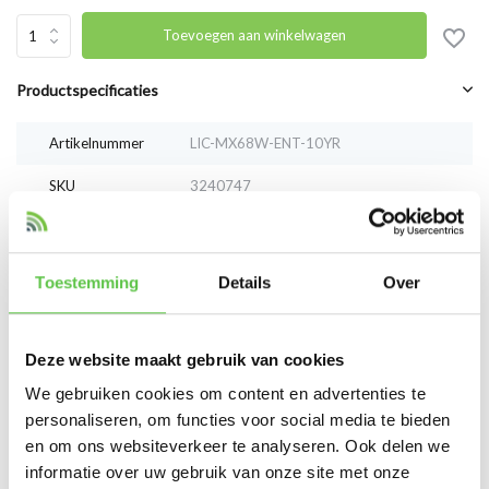
Toevoegen aan winkelwagen
Productspecificaties
Artikelnummer
LIC-MX68W-ENT-10YR
SKU
3240747
EAN
LIC-MX68W-ENT-10YR
Toestemming
Details
Over
Vergelijk
Delen
Deze website maakt gebruik van cookies
Reviews
We gebruiken cookies om content en advertenties te
0
/
Based on 0 reviews
5
personaliseren, om functies voor social media te bieden
en om ons websiteverkeer te analyseren. Ook delen we
Er zijn nog geen reviews geschreven over dit product..
informatie over uw gebruik van onze site met onze