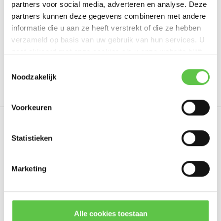
partners voor social media, adverteren en analyse. Deze
Schrijf je eigen review
partners kunnen deze gegevens combineren met andere
informatie die u aan ze heeft verstrekt of die ze hebben
verzameld op basis van uw gebruik van hun services. U
gaat akkoord met onze cookies als u onze website blijft
Tags
gebruiken.
Schrijf je in voor onze nieuwsbrief!
Toestemmingsselectie
Noodzakelijk
10 Year License
3095057
Enterprise License
--------------------------------------------
Updates, acties & productinformatie
Voorkeuren
*
E-mailadres
Eerder bekeken
Statistieken
Marketing
Abonneer
* Lees hier de wettelijke beperkingen
Alle cookies toestaan