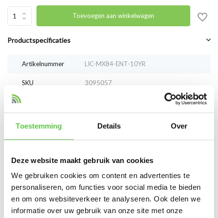
Toevoegen aan winkelwagen
Productspecificaties
Artikelnummer
LIC-MX84-ENT-10YR
SKU
3095057
EAN
LIC-MX84-ENT-10YR
Toestemming
Details
Over
Vergelijk
Delen
Deze website maakt gebruik van cookies
Reviews
We gebruiken cookies om content en advertenties te
0
/
Based on 0 reviews
5
personaliseren, om functies voor social media te bieden
en om ons websiteverkeer te analyseren. Ook delen we
Er zijn nog geen reviews geschreven over dit product..
informatie over uw gebruik van onze site met onze