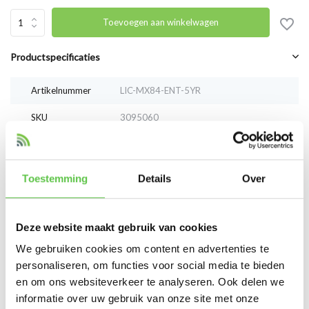
Toevoegen aan winkelwagen
Productspecificaties
Artikelnummer
LIC-MX84-ENT-5YR
SKU
3095060
EAN
LIC-MX84-ENT-5YR
Toestemming
Details
Over
Vergelijk
Delen
Deze website maakt gebruik van cookies
Reviews
We gebruiken cookies om content en advertenties te
0
/
Based on 0 reviews
5
personaliseren, om functies voor social media te bieden
en om ons websiteverkeer te analyseren. Ook delen we
Er zijn nog geen reviews geschreven over dit product..
informatie over uw gebruik van onze site met onze