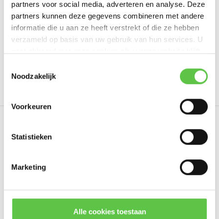
partners voor social media, adverteren en analyse. Deze
Schrijf je eigen review
partners kunnen deze gegevens combineren met andere
informatie die u aan ze heeft verstrekt of die ze hebben
verzameld op basis van uw gebruik van hun services. U
gaat akkoord met onze cookies als u onze website blijft
Tags
gebruiken.
Schrijf je in voor onze nieuwsbrief!
Toestemmingsselectie
Noodzakelijk
3095060
5 Year
Enterprise License
LIC-MX8
--------------------------------------------
Updates, acties & productinformatie
Voorkeuren
*
E-mailadres
Eerder bekeken
Statistieken
Marketing
Abonneer
* Lees hier de wettelijke beperkingen
Alle cookies toestaan