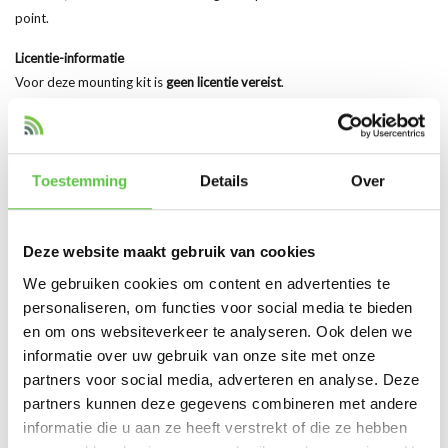
point.
Licentie-informatie
Voor deze mounting kit is
geen licentie vereist
.
Let op: Cisco Meraki MR36 access points vereisen wel een actieve
licentie voor gebruik en beheer via het Meraki Dashboard.
Enterprise licentie
: Basis cloudbeheer en monitoring
Toestemming
Details
Over
Advanced licentie
: Uitgebreide beveiligings- en
analysemogelijkheden
Deze website maakt gebruik van cookies
Hoogtepunten van het Product
We gebruiken cookies om content en advertenties te
Originele Cisco Meraki mounting kit
personaliseren, om functies voor social media te bieden
Speciaal ontworpen voor MR36 access point
en om ons websiteverkeer te analyseren. Ook delen we
Geschikt voor muur- en plafondmontage
informatie over uw gebruik van onze site met onze
Ideaal als vervangingskit
partners voor social media, adverteren en analyse. Deze
Eenvoudige en snelle installatie
partners kunnen deze gegevens combineren met andere
Stevige en betrouwbare bevestiging
informatie die u aan ze heeft verstrekt of die ze hebben
Perfecte pasvorm en compatibiliteit