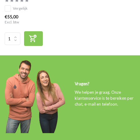
Vergelijk
€55,00
Excl. btw
Vragen?
We helpen je graag. Onze
klantenservice is te bereiken per
chat, e-mail en telefoon.