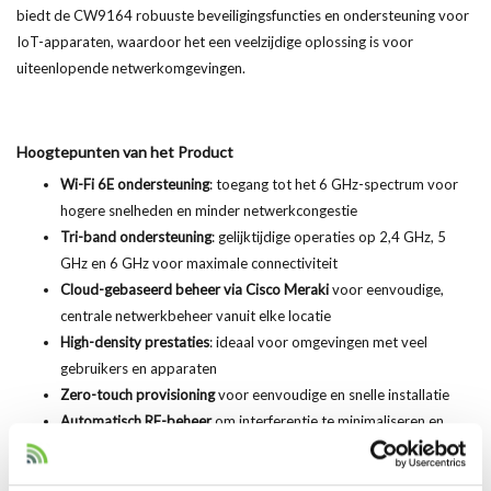
biedt de CW9164 robuuste beveiligingsfuncties en ondersteuning voor
IoT-apparaten, waardoor het een veelzijdige oplossing is voor
uiteenlopende netwerkomgevingen.
Hoogtepunten van het Product
Wi-Fi 6E ondersteuning
: toegang tot het 6 GHz-spectrum voor
hogere snelheden en minder netwerkcongestie
Tri-band ondersteuning
: gelijktijdige operaties op 2,4 GHz, 5
GHz en 6 GHz voor maximale connectiviteit
Cloud-gebaseerd beheer via Cisco Meraki
voor eenvoudige,
centrale netwerkbeheer vanuit elke locatie
High-density prestaties
: ideaal voor omgevingen met veel
gebruikers en apparaten
Zero-touch provisioning
voor eenvoudige en snelle installatie
Automatisch RF-beheer
om interferentie te minimaliseren en
prestaties te optimaliseren
Geavanceerde beveiliging
met WPA3-encryptie en geïntegreerde