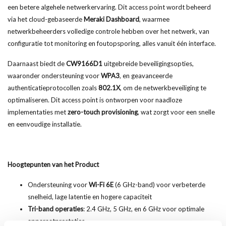
een betere algehele netwerkervaring. Dit access point wordt beheerd
via het cloud-gebaseerde
Meraki Dashboard
, waarmee
netwerkbeheerders volledige controle hebben over het netwerk, van
configuratie tot monitoring en foutopsporing, alles vanuit één interface.
Daarnaast biedt de
CW9166D1
uitgebreide beveiligingsopties,
waaronder ondersteuning voor
WPA3
, en geavanceerde
authenticatieprotocollen zoals
802.1X
, om de netwerkbeveiliging te
optimaliseren. Dit access point is ontworpen voor naadloze
implementaties met
zero-touch provisioning
, wat zorgt voor een snelle
en eenvoudige installatie.
Hoogtepunten van het Product
Ondersteuning voor
Wi-Fi 6E
(6 GHz-band) voor verbeterde
snelheid, lage latentie en hogere capaciteit
Tri-band operaties
: 2.4 GHz, 5 GHz, en 6 GHz voor optimale
apparaatprestaties