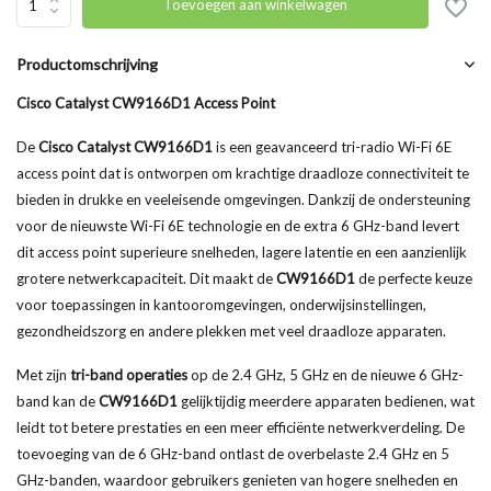
Toevoegen aan winkelwagen
Productomschrijving
Cisco Catalyst CW9166D1 Access Point
De
Cisco Catalyst CW9166D1
is een geavanceerd tri-radio Wi-Fi 6E
access point dat is ontworpen om krachtige draadloze connectiviteit te
bieden in drukke en veeleisende omgevingen. Dankzij de ondersteuning
voor de nieuwste Wi-Fi 6E technologie en de extra 6 GHz-band levert
dit access point superieure snelheden, lagere latentie en een aanzienlijk
grotere netwerkcapaciteit. Dit maakt de
CW9166D1
de perfecte keuze
voor toepassingen in kantooromgevingen, onderwijsinstellingen,
gezondheidszorg en andere plekken met veel draadloze apparaten.
Met zijn
tri-band operaties
op de 2.4 GHz, 5 GHz en de nieuwe 6 GHz-
band kan de
CW9166D1
gelijktijdig meerdere apparaten bedienen, wat
leidt tot betere prestaties en een meer efficiënte netwerkverdeling. De
toevoeging van de 6 GHz-band ontlast de overbelaste 2.4 GHz en 5
GHz-banden, waardoor gebruikers genieten van hogere snelheden en