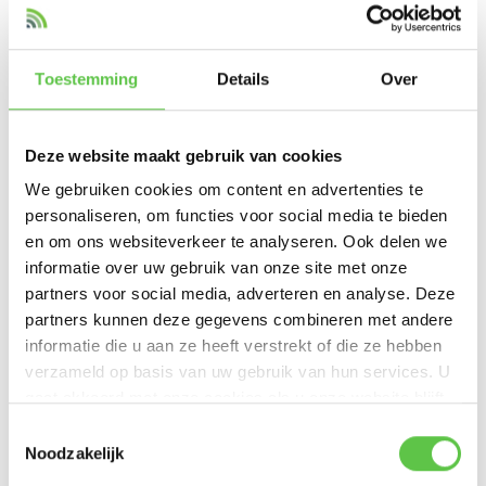
Beheer via het cloud-gebaseerde
Meraki Dashboard
Geavanceerde beveiliging met ondersteuning voor
WPA3
en
802.1X-authenticatie
Toestemming
Details
Over
Zero-touch provisioning
voor eenvoudige en snelle installatie
Hoge netwerkcapaciteit voor omgevingen met veel verbonden
apparaten
Deze website maakt gebruik van cookies
MU-MIMO
en
OFDMA
voor verbeterde efficiëntie van
We gebruiken cookies om content en advertenties te
draadloze signalen
personaliseren, om functies voor social media te bieden
Energie-efficiënt ontwerp voor lagere operationele kosten
en om ons websiteverkeer te analyseren. Ook delen we
Meerdere SSID's en ondersteuning voor gastnetwerken
informatie over uw gebruik van onze site met onze
partners voor social media, adverteren en analyse. Deze
partners kunnen deze gegevens combineren met andere
Link Datasheet
informatie die u aan ze heeft verstrekt of die ze hebben
verzameld op basis van uw gebruik van hun services. U
Datasheet CW9166D1
gaat akkoord met onze cookies als u onze website blijft
gebruiken.
Schrijf je in voor onze nieuwsbrief!
Toestemmingsselectie
Noodzakelijk
--------------------------------------------
Productspecificaties