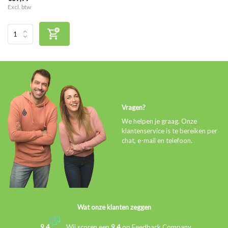
Excl. btw
Vragen?
We helpen je graag. Onze
klantenservice is te bereiken per
chat, e-mail en telefoon.
Wat onze klanten zeggen
9,4
Wij scoren een
9,4
op
Feedback Company