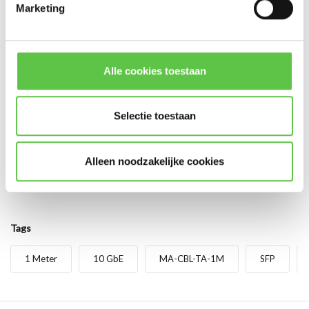
Marketing
Abonneer
* Lees hier de wettelijke beperkingen
Alle cookies toestaan
Reviews
0
/
Based on 0 reviews
5
Selectie toestaan
Er zijn nog geen reviews geschreven over dit product..
Alleen noodzakelijke cookies
Schrijf je eigen review
Tags
1 Meter
10 GbE
MA-CBL-TA-1M
SFP