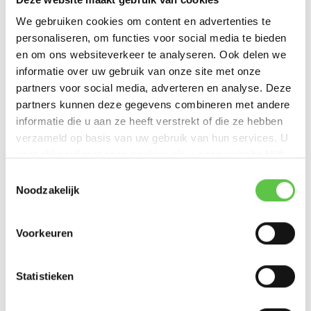
We gebruiken cookies om content en advertenties te
Artikelnummer
MA-CBL-TA-1M
personaliseren, om functies voor social media te bieden
en om ons websiteverkeer te analyseren. Ook delen we
SKU
3240780
informatie over uw gebruik van onze site met onze
EAN
810979011972
partners voor social media, adverteren en analyse. Deze
partners kunnen deze gegevens combineren met andere
informatie die u aan ze heeft verstrekt of die ze hebben
Vergelijk
Delen
verzameld op basis van uw gebruik van hun services. U
gaat akkoord met onze cookies als u onze website blijft
Bekijk ook
gebruiken.
Schrijf je in voor onze nieuwsbrief!
Toestemmingsselectie
Noodzakelijk
--------------------------------------------
Updates, acties & productinformatie
Voorkeuren
Cisco Meraki 10 GbE
Tw...
*
E-mailadres
Statistieken
€115,00
Excl. btw