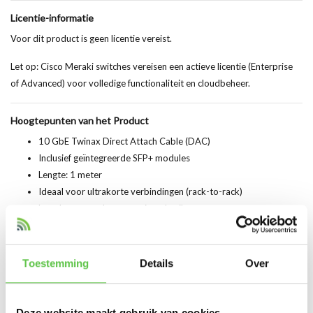
Licentie-informatie
Voor dit product is geen licentie vereist.
Let op: Cisco Meraki switches vereisen een actieve licentie (Enterprise
of Advanced) voor volledige functionaliteit en cloudbeheer.
Hoogtepunten van het Product
10 GbE Twinax Direct Attach Cable (DAC)
Inclusief geïntegreerde SFP+ modules
Lengte: 1 meter
Ideaal voor ultrakorte verbindingen (rack-to-rack)
Lage latency en laag energieverbruik
Kostenefficiënt alternatief voor glasvezel
Plug-and-play installatie
Compatibel met Cisco Meraki switches
Toestemming
Details
Over
Deze website maakt gebruik van cookies
Productspecificaties