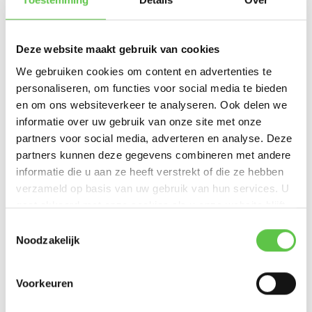
Link Datasheet
Datasheet Binnen Dual-band Downtilt Omni Antenne, 6port (MR53E)
Deze website maakt gebruik van cookies
We gebruiken cookies om content en advertenties te
personaliseren, om functies voor social media te bieden
Productspecificaties
en om ons websiteverkeer te analyseren. Ook delen we
informatie over uw gebruik van onze site met onze
Artikelnummer
MA-ANT-3-D6
partners voor social media, adverteren en analyse. Deze
partners kunnen deze gegevens combineren met andere
SKU
4114339
informatie die u aan ze heeft verstrekt of die ze hebben
EAN
810979014508
verzameld op basis van uw gebruik van hun services. U
gaat akkoord met onze cookies als u onze website blijft
gebruiken.
Vergelijk
Delen
Schrijf je in voor onze nieuwsbrief!
Toestemmingsselectie
Noodzakelijk
--------------------------------------------
Bekijk ook
Updates, acties & productinformatie
Voorkeuren
*
E-mailadres