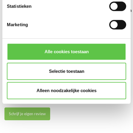
Statistieken
Cisco Meraki Binnen
Cisco Meraki Binnen
Cisco Meraki Binnen
Du...
Be...
Du...
Marketing
Abonneer
€154,99
€199,99
€389,99
Excl. btw
Excl. btw
Excl. btw
* Lees hier de wettelijke beperkingen
Alle cookies toestaan
Selectie toestaan
Reviews
0
/
Based on 0 reviews
5
Alleen noodzakelijke cookies
Er zijn nog geen reviews geschreven over dit product..
Schrijf je eigen review