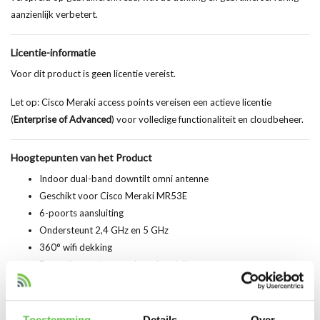
aanzienlijk verbetert.
Licentie-informatie
Voor dit product is geen licentie vereist.
Let op: Cisco Meraki access points vereisen een actieve licentie
(
Enterprise of Advanced
) voor volledige functionaliteit en cloudbeheer.
Hoogtepunten van het Product
Indoor dual-band downtilt omni antenne
Geschikt voor Cisco Meraki MR53E
6-poorts aansluiting
Ondersteunt 2,4 GHz en 5 GHz
360° wifi dekking
Downtilt voor betere signaalverdeling
Ideaal voor open indoor ruimtes
Hoge signaalsterkte en stabiliteit
Eenvoudige installatie
Toestemming
Details
Over