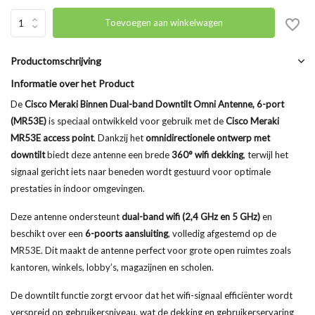
Toevoegen aan winkelwagen
Productomschrijving
Informatie over het Product
De
Cisco Meraki Binnen Dual-band Downtilt Omni Antenne, 6-port
(MR53E)
is speciaal ontwikkeld voor gebruik met de
Cisco Meraki
MR53E access point
. Dankzij het
omnidirectionele ontwerp met
downtilt
biedt deze antenne een brede
360° wifi dekking
, terwijl het
signaal gericht iets naar beneden wordt gestuurd voor optimale
prestaties in indoor omgevingen.
Deze antenne ondersteunt
dual-band wifi (2,4 GHz en 5 GHz)
en
beschikt over een
6-poorts aansluiting
, volledig afgestemd op de
MR53E. Dit maakt de antenne perfect voor grote open ruimtes zoals
kantoren, winkels, lobby’s, magazijnen en scholen.
De downtilt functie zorgt ervoor dat het wifi-signaal efficiënter wordt
verspreid op gebruikersniveau, wat de dekking en gebruikerservaring