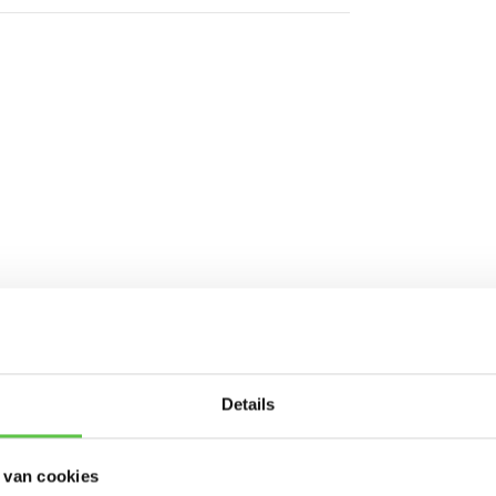
Schrijf je in 
R53E)
Details
nieuwsbrief!
 van cookies
-----------------------