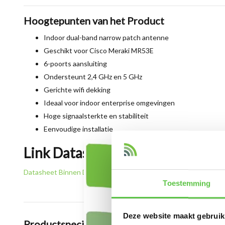
Hoogtepunten van het Product
Indoor dual-band narrow patch antenne
Geschikt voor Cisco Meraki MR53E
6-poorts aansluiting
Ondersteunt 2,4 GHz en 5 GHz
Gerichte wifi dekking
Ideaal voor indoor enterprise omgevingen
Hoge signaalsterkte en stabiliteit
Eenvoudige installatie
Link Datasheet
Datasheet Binnen Dual-band Narrow Patch Antenne, 6-port (M
Toestemming
Deze website maakt gebruik
Productspecificaties