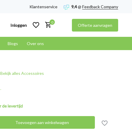
Klantenservice
9,4
@
Feedback Company
0
Inloggen
Offerte aanvragen
Blogs
Over ons
Account aanmaken
Bekijk alles Accessoires
Account aanmaken
.
 de levertijd
Toevoegen aan winkelwagen