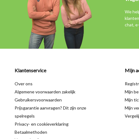
We hel
klanten
chat, e
Klantenservice
Mijn a
Over ons
Regist
Algemene voorwaarden zakelijk
Mijn be
Gebruikersvoorwaarden
Mijn ti
Prijsgarantie aanvragen? Dit zijn onze
Mijn ver
spelregels
Vergeli
Privacy- en cookieverklaring
Betaalmethoden