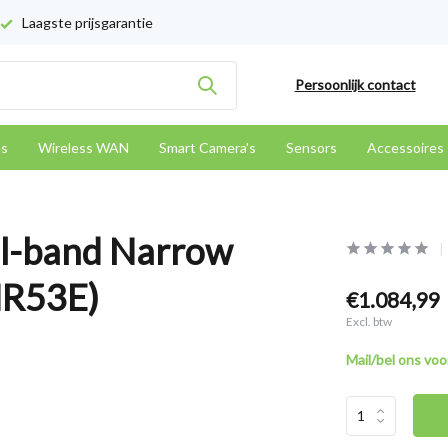
Laagste prijsgarantie
Persoonlijk contact
es
Wireless WAN
Smart Camera's
Sensors
Accessoires
al-band Narrow
MR53E)
€1.084,99
Excl. btw
Mail/bel ons voor