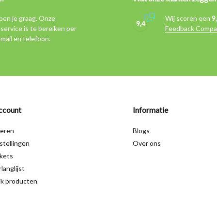
pen je graag. Onze
Wij scoren een
9
9,4
service is te bereiken per
Feedback Compa
-mail en telefoon.
ccount
Informatie
reren
Blogs
stellingen
Over ons
ckets
langlijst
jk producten