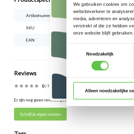
We gebruiken cookies om cont
websiteverkeer te analyseren
Artikelnummer
MA-ANT-3-F6
media, adverteren en analys
verstrekt of die ze hebben v
SKU
4114347
onze website blijft gebruiken.
EAN
810979014546
Toestemmingsselectie
Noodzakelijk
Reviews
0
/
Based on 0 reviews
5
Alleen noodzakelijke c
Er zijn nog geen reviews geschreven over dit product..
Schrijf je eigen review
Tags