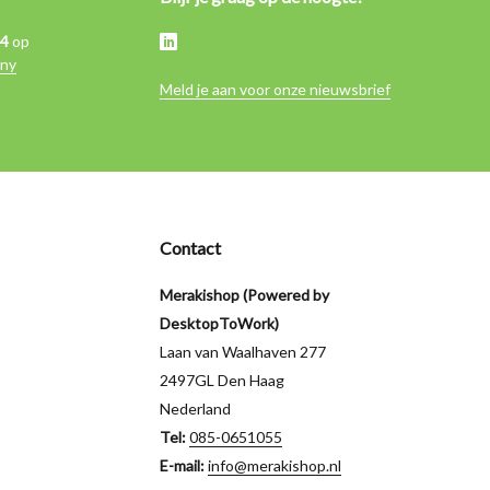
,4
op
ny
Meld je aan voor onze nieuwsbrief
Contact
Merakishop (Powered by
DesktopToWork)
Laan van Waalhaven 277
2497GL Den Haag
Nederland
Tel:
085-0651055
E-mail:
info@merakishop.nl