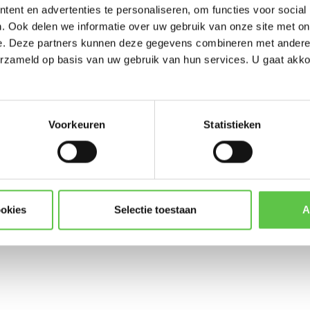
ent en advertenties te personaliseren, om functies voor social
Updates, acties & product
. Ook delen we informatie over uw gebruik van onze site met on
e. Deze partners kunnen deze gegevens combineren met andere i
*
E-mailadres
erzameld op basis van uw gebruik van hun services. U gaat akk
Voorkeuren
Statistieken
Abonneer
* Lees hier de wettelijke beper
ookies
Selectie toestaan
A