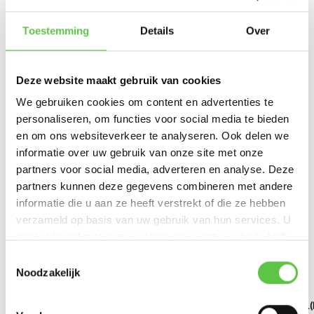
Productspecificaties
Toestemming
Details
Over
Artikelnummer
MG41E-HW
SKU
MG41E-HW
Deze website maakt gebruik van cookies
EAN
810979017851
We gebruiken cookies om content en advertenties te
Soort antenne
Extern
personaliseren, om functies voor social media te bieden
en om ons websiteverkeer te analyseren. Ook delen we
Toon meer
informatie over uw gebruik van onze site met onze
partners voor social media, adverteren en analyse. Deze
Vergelijk
Delen
partners kunnen deze gegevens combineren met andere
informatie die u aan ze heeft verstrekt of die ze hebben
verzameld op basis van uw gebruik van hun services. U
Bekijk ook
gaat akkoord met onze cookies als u onze website blijft
gebruiken.
Schrijf je in voor onze nieuwsbrief!
Toestemmingsselectie
Noodzakelijk
--------------------------------------------
Cisco Meraki MG41(E)
Cisco Meraki MG41(E)
Cisco Meraki MG41(
Updates, acties & productinformatie