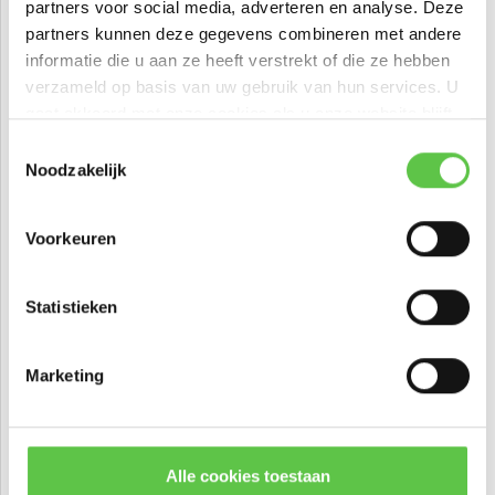
partners voor social media, adverteren en analyse. Deze
partners kunnen deze gegevens combineren met andere
informatie die u aan ze heeft verstrekt of die ze hebben
verzameld op basis van uw gebruik van hun services. U
gaat akkoord met onze cookies als u onze website blijft
gebruiken.
Schrijf je in voor onze nieuwsbrief!
Toestemmingsselectie
Noodzakelijk
--------------------------------------------
Updates, acties & productinformatie
Voorkeuren
Cisco Meraki MG41 Cellular
Gateway
*
E-mailadres
Statistieken
Vergelijk
Cisco Meraki MG41 Cellu...
Marketing
€439,99
Abonneer
Excl. btw
* Lees hier de wettelijke beperkingen
Alle cookies toestaan