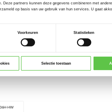
e. Deze partners kunnen deze gegevens combineren met andere i
*
E-mailadres
erzameld op basis van uw gebruik van hun services. U gaat akk
Voorkeuren
Statistieken
Abonneer
* Lees hier de wettelijke beper
ookies
Selectie toestaan
A
36H-HW