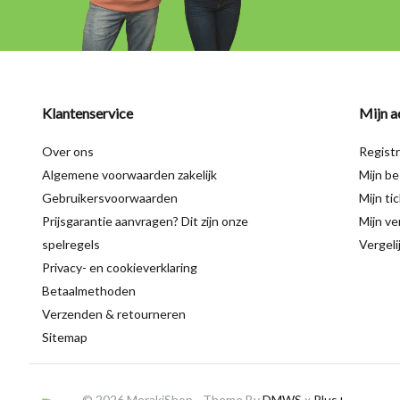
Klantenservice
Mijn a
Over ons
Regist
Algemene voorwaarden zakelijk
Mijn be
Gebruikersvoorwaarden
Mijn ti
Prijsgarantie aanvragen? Dit zijn onze
Mijn ver
spelregels
Vergeli
Privacy- en cookieverklaring
Betaalmethoden
Verzenden & retourneren
Sitemap
© 2026 MerakiShop - Theme By
DMWS
x
Plus+