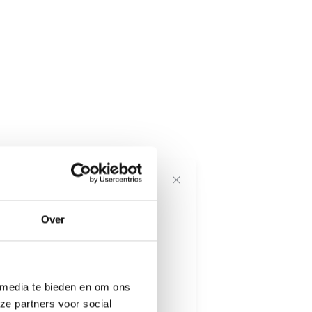
voor onze
Over
---------------------
 media te bieden en om ons
informatie
ze partners voor social