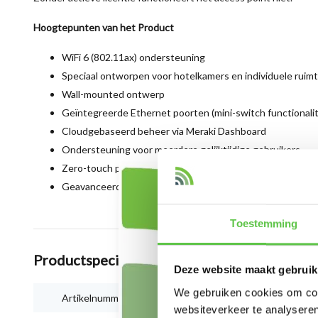
Hoogtepunten van het Product
WiFi 6 (802.11ax) ondersteuning
Speciaal ontworpen voor hotelkamers en individuele ruim
Wall-mounted ontwerp
Geïntegreerde Ethernet poorten (mini-switch functionalit
Cloudgebaseerd beheer via Meraki Dashboard
Ondersteuning voor meerdere gelijktijdige gebruikers
Zero-touch provisioning
Geavanceerde beveiligings- en netwerkfuncties
Toestemming
Productspecificaties
Deze website maakt gebruik
We gebruiken cookies om cont
Artikelnummer
MR36H-HW
websiteverkeer te analyseren