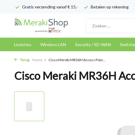
Gratis verzending vanaf € 15,-
Betalen op rekening
Licenties
Wireless LAN
Security / SD-WAN
Switch
Terug
Home
Cisco Meraki MR36H Access Poin...
Cisco Meraki MR36H Acce