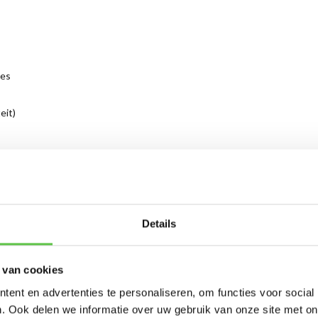
tes
eit)
Schrijf je in 
Details
nieuwsbrief!
 van cookies
-----------------------
ent en advertenties te personaliseren, om functies voor social
Updates, acties & product
. Ook delen we informatie over uw gebruik van onze site met on