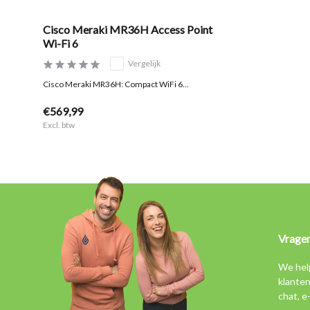
Cisco Meraki MR36H Access Point
Wi-Fi 6
Vergelijk
Cisco Meraki MR36H: Compact WiFi 6...
€569,99
Excl. btw
Vrage
We hel
klanten
chat, e