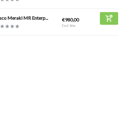
sco Meraki MR Enterp...
€980,00
Excl. btw