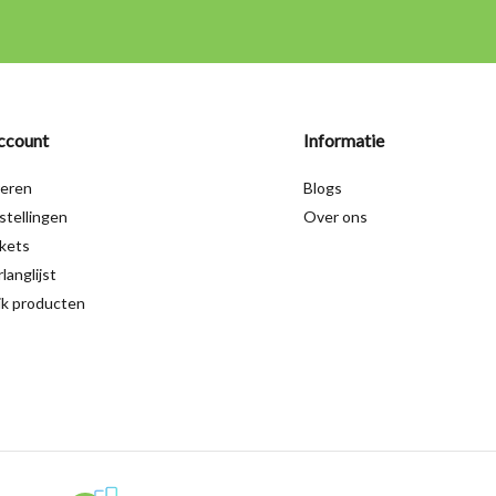
ccount
Informatie
reren
Blogs
stellingen
Over ons
ckets
langlijst
jk producten