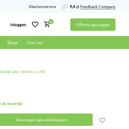
Klantenservice
9,4
@
Feedback Company
0
Inloggen
Offerte aanvragen
Blogs
Over ons
Account aanmaken
Bekijk alles Wireless LAN
Account aanmaken
 de levertijd
Toevoegen aan winkelwagen