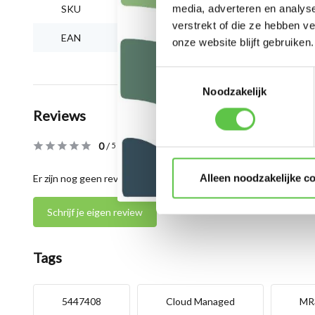
media, adverteren en analys
SKU
5447408
verstrekt of die ze hebben v
EAN
810979018636
onze website blijft gebruiken.
Toestemmingsselectie
Noodzakelijk
Reviews
0
/
Based on 0 reviews
5
Alleen noodzakelijke c
Er zijn nog geen reviews geschreven over dit product..
Schrijf je eigen review
Tags
5447408
Cloud Managed
MR