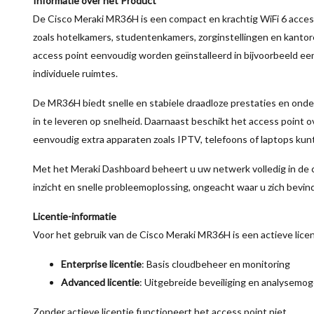
Informatie over het Product
De Cisco Meraki MR36H is een compact en krachtig WiFi 6 acce
zoals hotelkamers, studentenkamers, zorginstellingen en kantor
access point eenvoudig worden geïnstalleerd in bijvoorbeeld ee
individuele ruimtes.
De MR36H biedt snelle en stabiele draadloze prestaties en onde
in te leveren op snelheid. Daarnaast beschikt het access point
eenvoudig extra apparaten zoals IPTV, telefoons of laptops kunt
Met het Meraki Dashboard beheert u uw netwerk volledig in de c
inzicht en snelle probleemoplossing, ongeacht waar u zich bevind
Licentie-informatie
Voor het gebruik van de Cisco Meraki MR36H is een actieve licen
Enterprise licentie
: Basis cloudbeheer en monitoring
Advanced licentie
: Uitgebreide beveiliging en analysemog
Zonder actieve licentie functioneert het access point niet.