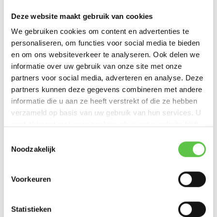
middelgrote netwerken
Deze website maakt gebruik van cookies
Verbeterde netwerkbeveiliging en -controle
Zero-touch provisioning, wat zorgt voor snelle installatie en
We gebruiken cookies om content en advertenties te
configuratie
personaliseren, om functies voor social media te bieden
en om ons websiteverkeer te analyseren. Ook delen we
informatie over uw gebruik van onze site met onze
partners voor social media, adverteren en analyse. Deze
Link Datasheet
partners kunnen deze gegevens combineren met andere
Datasheet MS130-24
informatie die u aan ze heeft verstrekt of die ze hebben
verzameld op basis van uw gebruik van hun services. U
gaat akkoord met onze cookies als u onze website blijft
gebruiken.
Schrijf je in voor onze nieuwsbrief!
Productspecificaties
Toestemmingsselectie
Noodzakelijk
--------------------------------------------
Artikelnummer
MS130-24-HW
Updates, acties & productinformatie
Voorkeuren
SKU
5925261
*
E-mailadres
EAN
5925261
Statistieken