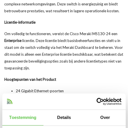
complexe netwerkomgevingen. Deze switch is energiezuinig en biedt
betrouwbare prestaties, wat resulteert in lagere operationele kosten.
Licentie-informatie
Om volledig te functioneren, vereist de Cisco Meraki MS130-24 een
Enterprise
licentie. Deze licentie biedt basisbeheerfuncties en stelt u in
staat om de switch volledig via het Meraki Dashboard te beheren. Voor
dit model is alleen een Enterprise licentie beschikbaar, wat betekent dat
geavanceerde beveiligingsopties zoals bij andere licentietypes niet van
toepassing zijn.
Hoogtepunten van het Product
24 Gigabit Ethernet-poorten
Cloud-gebaseerd beheer via het Meraki Dashboard
Layer 2 switching voor eenvoudige netwerkstructuren
Power over Ethernet (PoE) mogelijkheden
Toestemming
Details
Over
Energiezuinig ontwerp voor lagere operationele kosten
Eenvoudige installatie en beheer, ideaal voor kleine tot