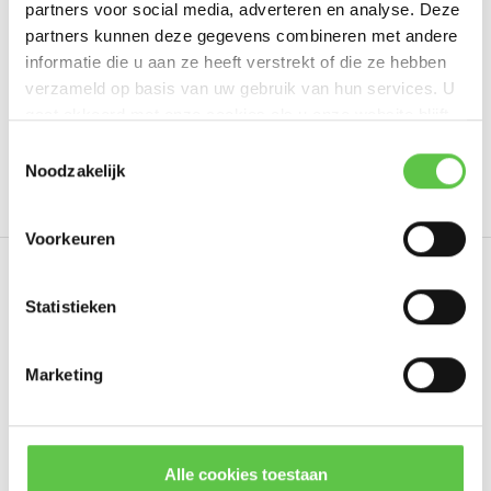
partners voor social media, adverteren en analyse. Deze
Schrijf je eigen review
partners kunnen deze gegevens combineren met andere
informatie die u aan ze heeft verstrekt of die ze hebben
verzameld op basis van uw gebruik van hun services. U
gaat akkoord met onze cookies als u onze website blijft
Tags
gebruiken.
Schrijf je in voor onze nieuwsbrief!
Toestemmingsselectie
Noodzakelijk
1 Year
3509095
cloud management
Enterpri
--------------------------------------------
Updates, acties & productinformatie
Voorkeuren
*
E-mailadres
Eerder bekeken
Statistieken
Marketing
Abonneer
* Lees hier de wettelijke beperkingen
Alle cookies toestaan