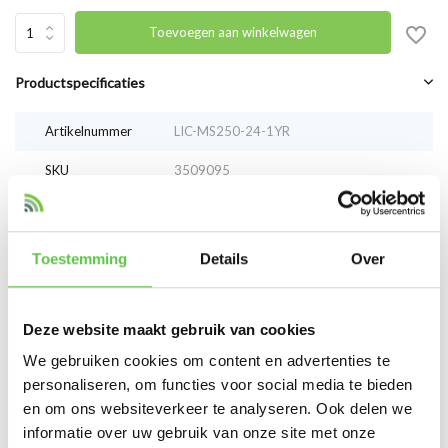
Toevoegen aan winkelwagen
Productspecificaties
Artikelnummer
LIC-MS250-24-1YR
SKU
3509095
EAN
LIC-MS250-24-1YR
Toestemming
Details
Over
Vergelijk
Delen
Deze website maakt gebruik van cookies
Reviews
We gebruiken cookies om content en advertenties te
0
/
Based on 0 reviews
5
personaliseren, om functies voor social media te bieden
en om ons websiteverkeer te analyseren. Ook delen we
Er zijn nog geen reviews geschreven over dit product..
informatie over uw gebruik van onze site met onze