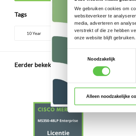
We gebruiken cookies om cont
Tags
websiteverkeer te analyseren
media, adverteren en analys
verstrekt of die ze hebben v
10 Year
Enterprise
LIC-MS35
onze website blijft gebruiken.
Toestemmingsselectie
Noodzakelijk
Eerder bekeken
Alleen noodzakelijke c