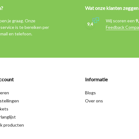
n?
Wat onze klanten zeggen
pen je graag. Onze
Wij scoren een
9
9,4
service is te bereiken per
Feedback Compa
-mail en telefoon.
ccount
Informatie
reren
Blogs
stellingen
Over ons
ckets
langlijst
jk producten