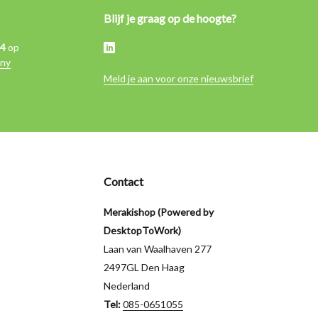
Blijf je graag op de hoogte?
,4
op
ny
Meld je aan voor onze nieuwsbrief
Contact
Merakishop (Powered by
DesktopToWork)
Laan van Waalhaven 277
2497GL Den Haag
Nederland
Tel:
085-0651055