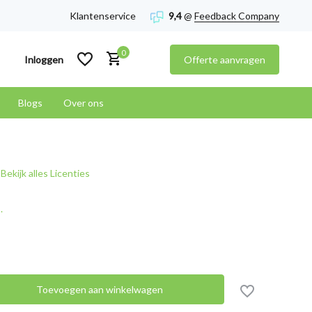
Klantenservice
9,4
@
Feedback Company
0
Inloggen
Offerte aanvragen
Blogs
Over ons
Account aanmaken
Bekijk alles Licenties
Account aanmaken
.
Toevoegen aan winkelwagen