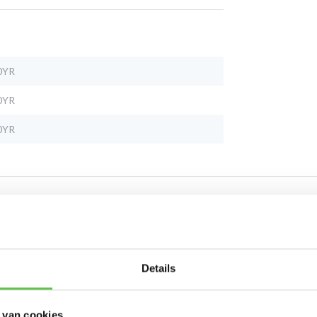
0YR
0YR
0YR
Schrijf je in 
Details
nieuwsbrief!
 van cookies