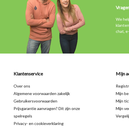
Vrage
We hel
klanten
chat, e
Klantenservice
Mijn a
Over ons
Regist
Algemene voorwaarden zakelijk
Mijn be
Gebruikersvoorwaarden
Mijn ti
Prijsgarantie aanvragen? Dit zijn onze
Mijn ver
spelregels
Vergeli
Privacy- en cookieverklaring