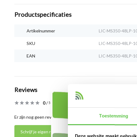
Productspecificaties
Artikelnummer
LIC-MS350-48LP-1
SKU
LIC-MS350-48LP-1
EAN
LIC-MS350-48LP-1
Reviews
0
/
Based on 0 reviews
5
Toestemming
Er zijn nog geen reviews geschreven over dit product..
Schrijf je eigen review
Deze website maakt gebruik