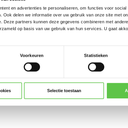
-----------------------
ent en advertenties te personaliseren, om functies voor social
Updates, acties & product
. Ook delen we informatie over uw gebruik van onze site met on
e. Deze partners kunnen deze gegevens combineren met andere i
*
E-mailadres
erzameld op basis van uw gebruik van hun services. U gaat akk
0-48LP-10YR
licentie
Voorkeuren
Statistieken
Abonneer
* Lees hier de wettelijke beper
ookies
Selectie toestaan
A