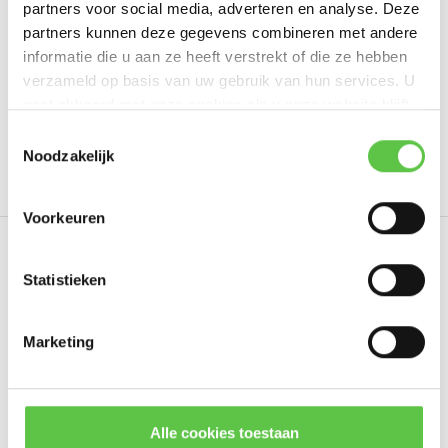
partners voor social media, adverteren en analyse. Deze
Schrijf je eigen review
partners kunnen deze gegevens combineren met andere
informatie die u aan ze heeft verstrekt of die ze hebben
verzameld op basis van uw gebruik van hun services. U
gaat akkoord met onze cookies als u onze website blijft
Tags
gebruiken.
Schrijf je in voor onze nieuwsbrief!
Toestemmingsselectie
Noodzakelijk
3095056
7 jaar
Enterprise
LIC-MS350-48LP
--------------------------------------------
Updates, acties & productinformatie
Voorkeuren
*
E-mailadres
Eerder bekeken
Statistieken
Marketing
Abonneer
* Lees hier de wettelijke beperkingen
Alle cookies toestaan