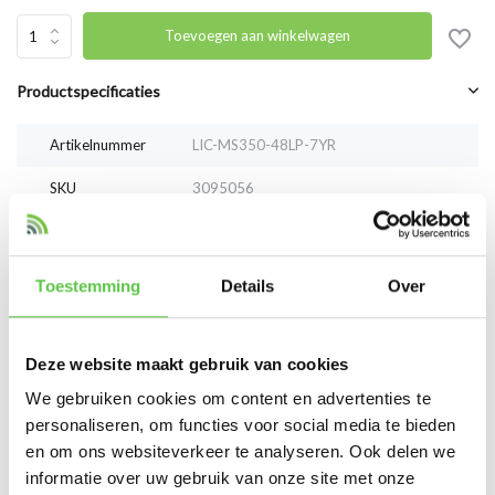
Toevoegen aan winkelwagen
Productspecificaties
Artikelnummer
LIC-MS350-48LP-7YR
SKU
3095056
EAN
LIC-MS350-48LP-7YR
Toestemming
Details
Over
Vergelijk
Delen
Deze website maakt gebruik van cookies
Reviews
We gebruiken cookies om content en advertenties te
0
/
Based on 0 reviews
5
personaliseren, om functies voor social media te bieden
en om ons websiteverkeer te analyseren. Ook delen we
Er zijn nog geen reviews geschreven over dit product..
informatie over uw gebruik van onze site met onze