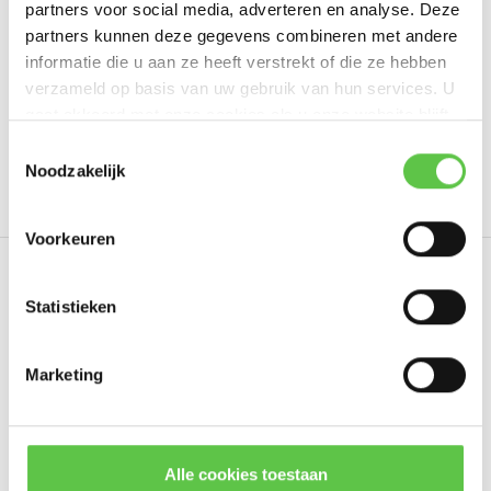
partners voor social media, adverteren en analyse. Deze
Schrijf je eigen review
partners kunnen deze gegevens combineren met andere
informatie die u aan ze heeft verstrekt of die ze hebben
verzameld op basis van uw gebruik van hun services. U
gaat akkoord met onze cookies als u onze website blijft
Tags
gebruiken.
Schrijf je in voor onze nieuwsbrief!
Toestemmingsselectie
Noodzakelijk
3 jaar
3964257
Enterprise
LIC-MX450-ENT-
--------------------------------------------
Updates, acties & productinformatie
Voorkeuren
*
E-mailadres
Eerder bekeken
Statistieken
Marketing
Abonneer
* Lees hier de wettelijke beperkingen
Alle cookies toestaan