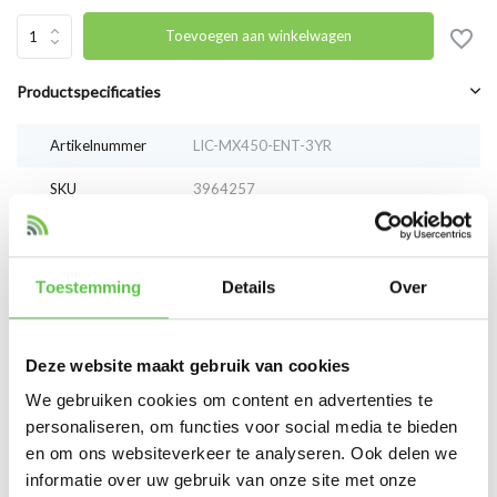
Toevoegen aan winkelwagen
Productspecificaties
Artikelnummer
LIC-MX450-ENT-3YR
SKU
3964257
EAN
LIC-MX450-ENT-3YR
Toestemming
Details
Over
Vergelijk
Delen
Deze website maakt gebruik van cookies
Reviews
We gebruiken cookies om content en advertenties te
0
/
Based on 0 reviews
5
personaliseren, om functies voor social media te bieden
en om ons websiteverkeer te analyseren. Ook delen we
Er zijn nog geen reviews geschreven over dit product..
informatie over uw gebruik van onze site met onze