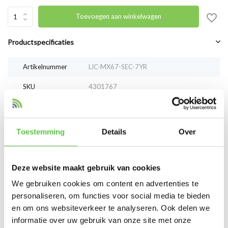
Toevoegen aan winkelwagen
Productspecificaties
Artikelnummer
LIC-MX67-SEC-7YR
SKU
4301767
EAN
LIC-MX67-SEC-7YR
Toestemming
Details
Over
Vergelijk
Delen
Deze website maakt gebruik van cookies
Reviews
We gebruiken cookies om content en advertenties te
0
/
Based on 0 reviews
5
personaliseren, om functies voor social media te bieden
en om ons websiteverkeer te analyseren. Ook delen we
Er zijn nog geen reviews geschreven over dit product..
informatie over uw gebruik van onze site met onze