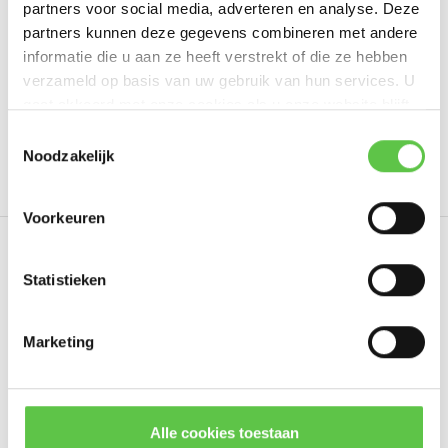
partners voor social media, adverteren en analyse. Deze
Schrijf je eigen review
partners kunnen deze gegevens combineren met andere
informatie die u aan ze heeft verstrekt of die ze hebben
verzameld op basis van uw gebruik van hun services. U
gaat akkoord met onze cookies als u onze website blijft
Tags
gebruiken.
Schrijf je in voor onze nieuwsbrief!
Toestemmingsselectie
Noodzakelijk
4301767
7 Year
Advanced Security License
L
--------------------------------------------
Updates, acties & productinformatie
Voorkeuren
*
E-mailadres
Eerder bekeken
Statistieken
Marketing
Abonneer
* Lees hier de wettelijke beperkingen
Alle cookies toestaan