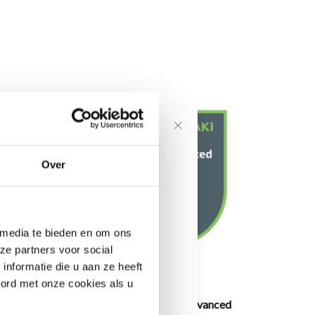
voor onze
Over
---------------------
 media te bieden en om ons
informatie
ze partners voor social
nformatie die u aan ze heeft
oord met onze cookies als u
ced
Cisco Meraki MX85 Advanced
Ci