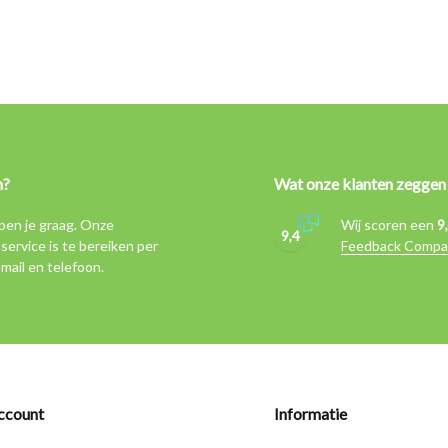
n?
Wat onze klanten zeggen
pen je graag. Onze
Wij scoren een
9
9,4
service is te bereiken per
Feedback Compa
-mail en telefoon.
ccount
Informatie