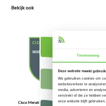
Bekijk ook
Toestemming
Deze website maakt gebruik
We gebruiken cookies om cont
websiteverkeer te analyseren
media, adverteren en analys
verstrekt of die ze hebben v
onze website blijft gebruiken.
Cisco Meraki MX85 Enterprise
Cisco M