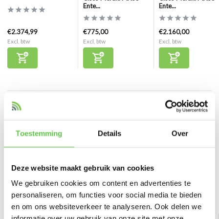
Ente...
Ente...
€2.374,99
€775,00
€2.160,00
Excl. btw
Excl. btw
Excl. btw
Reviews
0
/
Based on 0 reviews
5
Toestemming
Details
Over
Er zijn nog geen reviews geschreven over dit product..
Deze website maakt gebruik van cookies
Schrijf je eigen review
We gebruiken cookies om content en advertenties te
personaliseren, om functies voor social media te bieden
Bekijk ook
en om ons websiteverkeer te analyseren. Ook delen we
informatie over uw gebruik van onze site met onze