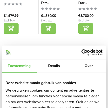
Ente...
Ente...
€4.679,99
€1.560,00
€3.700,00
Excl. btw
Excl. btw
Excl. btw
Reviews
0
/
Based on 0 reviews
5
Toestemming
Details
Over
Er zijn nog geen reviews geschreven over dit product..
Deze website maakt gebruik van cookies
Schrijf je eigen review
We gebruiken cookies om content en advertenties te
personaliseren, om functies voor social media te bieden
Bekijk ook
en om ons websiteverkeer te analyseren. Ook delen we
informatie over uw gebruik van onze site met onze